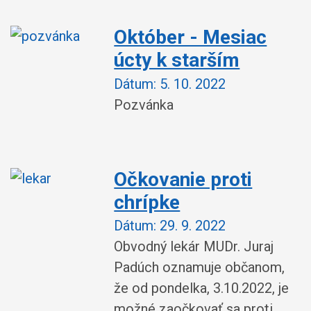
Október - Mesiac
úcty k starším
Dátum:
5. 10. 2022
Pozvánka
Očkovanie proti
chrípke
Dátum:
29. 9. 2022
Obvodný lekár MUDr. Juraj
Padúch oznamuje občanom,
že od pondelka, 3.10.2022, je
možné zaočkovať sa proti