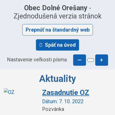
Obec Dolné Orešany
-
Zjednodušená verzia stránok
Prepnúť na štandardný web
Späť na úvod
Nastavenie veľkosti písma
—
+
Aktuality
Zasadnutie OZ
Dátum:
7. 10. 2022
Pozvánka