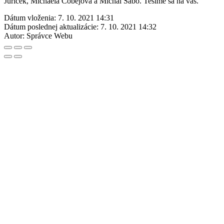
Juríček, Michaela Čobejová a Michal Sabo. Tešíme sa na vás.
Dátum vloženia:
7. 10. 2021 14:31
Dátum poslednej aktualizácie:
7. 10. 2021 14:32
Autor:
Správce Webu