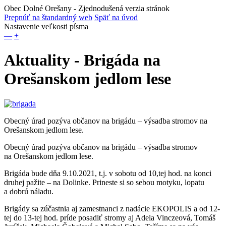
Obec Dolné Orešany
- Zjednodušená verzia stránok
Prepnúť na štandardný web
Späť na úvod
Nastavenie veľkosti písma
—
+
Aktuality - Brigáda na
Orešanskom jedlom lese
Obecný úrad pozýva občanov na brigádu – výsadba stromov na
Orešanskom jedlom lese.
Obecný úrad pozýva občanov na brigádu – výsadba stromov
na Orešanskom jedlom lese.
Brigáda bude dňa 9.10.2021, t.j. v sobotu od 10,tej hod. na konci
druhej pažite – na Dolinke. Prineste si so sebou motyku, lopatu
a dobrú náladu.
Brigády sa zúčastnia aj zamestnanci z nadácie EKOPOLIS a od 12-
tej do 13-tej hod. príde posadiť stromy aj Adela Vinczeová, Tomáš