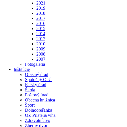
2021
2019
2018
2017
2016
2015
2014
2012
2010
2009
2008
2007
Fotogaléria
Inštitúcie
Obecný úrad
Spoločný OcÚ
Farský úrad
Škola
Poštový úrad
Obecná knižnica
Šport
Dolnoorešanka
OZ Priatelia vína
Zdravotníctvo
Zberný dvor