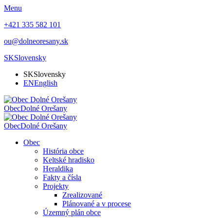
Menu
+421 335 582 101
ou@dolneoresany.sk
SK
Slovensky
SK
Slovensky
EN
English
Obec
Dolné Orešany
Obec
Dolné Orešany
Obec
História obce
Keltské hradisko
Heraldika
Fakty a čísla
Projekty
Zrealizované
Plánované a v procese
Územný plán obce