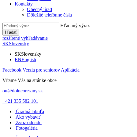
Kontakty
Obecný úrad
Dôležité telefónne čísla
Hľadaný výraz
Hľadať
rozšírené vyhľadávanie
SK
Slovensky
SK
Slovensky
EN
English
Facebook
Verzia pre seniorov
Aplikácia
Vítame Vás na stránke obce
ou@dolneoresany.sk
+421 335 582 101
Úradná tabuľa
Ako vybaviť
Zvoz odpadu
Fotogaléria