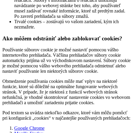
reláciách. Súbory s informáciami o reláciách umožňujú
navádzanie po webovej stránke bez toho, aby používateľ
musel zadávať rovnaké informácie, ktoré už predtým zadal.
Po zavretí prehliadača sa súbory zmažú.
Trvalé cookies – zostávajú vo vašom zariadení, kým ich
nezmažete.
Ako môžem odstrániť alebo zablokovať cookies?
Používanie súborov cookie je možné nastaviť pomocou vášho
internetového prehliadača. Väčšina prehliadačov súbory cookie
automaticky prijíma už vo východiskovom nastavení. Súbory cookie
je možné pomocou vášho webového prehliadača odmietnuť alebo
nastaviť používanie len niektorých súborov cookie.
Obmedzenie používania cookies môže mať vplyv na niektoré
funkcie, ktoré sú dôležité na optimálne fungovanie webových
stránok. V prípade, že je niektorá z funkcií webových stránok
nefunkčná, je vhodné skontrolovať nastavenie cookies vo webovom
prehliadači a umožniť zariadeniu prijatie cookies.
Pod textom sa uvádza niekoľko odkazov, ktoré vám môžu pomôcť
pri konfigurácii „cookies“ v najčastejšie používaných prehliadačoch:
Google Chrome