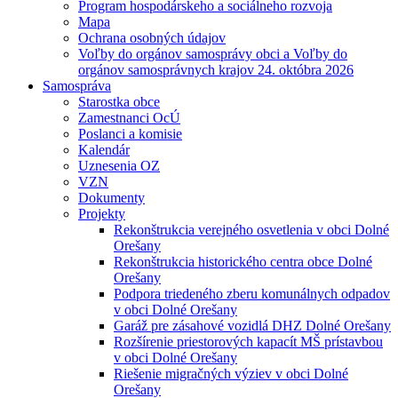
Program hospodárskeho a sociálneho rozvoja
Mapa
Ochrana osobných údajov
Voľby do orgánov samosprávy obci a Voľby do
orgánov samosprávnych krajov 24. októbra 2026
Samospráva
Starostka obce
Zamestnanci OcÚ
Poslanci a komisie
Kalendár
Uznesenia OZ
VZN
Dokumenty
Projekty
Rekonštrukcia verejného osvetlenia v obci Dolné
Orešany
Rekonštrukcia historického centra obce Dolné
Orešany
Podpora triedeného zberu komunálnych odpadov
v obci Dolné Orešany
Garáž pre zásahové vozidlá DHZ Dolné Orešany
Rozšírenie priestorových kapacít MŠ prístavbou
v obci Dolné Orešany
Riešenie migračných výziev v obci Dolné
Orešany