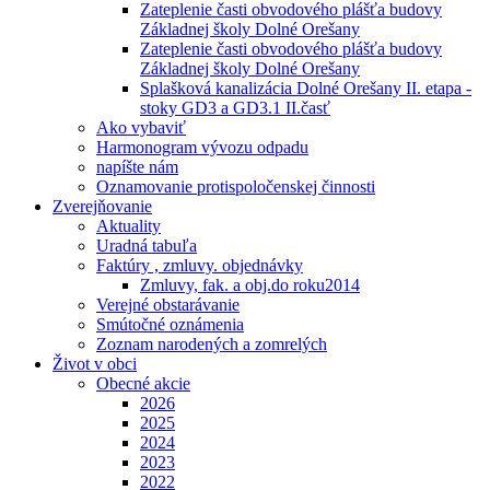
Zateplenie časti obvodového plášťa budovy
Základnej školy Dolné Orešany
Zateplenie časti obvodového plášťa budovy
Základnej školy Dolné Orešany
Splašková kanalizácia Dolné Orešany II. etapa -
stoky GD3 a GD3.1 II.časť
Ako vybaviť
Harmonogram vývozu odpadu
napíšte nám
Oznamovanie protispoločenskej činnosti
Zverejňovanie
Aktuality
Uradná tabuľa
Faktúry , zmluvy. objednávky
Zmluvy, fak. a obj.do roku2014
Verejné obstarávanie
Smútočné oznámenia
Zoznam narodených a zomrelých
Život v obci
Obecné akcie
2026
2025
2024
2023
2022