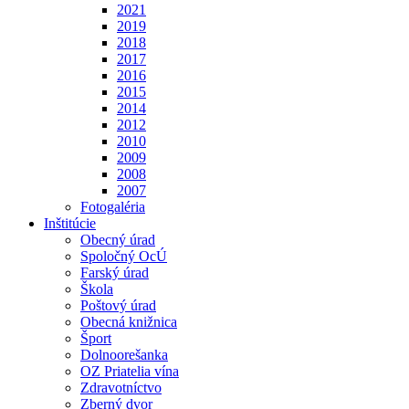
2021
2019
2018
2017
2016
2015
2014
2012
2010
2009
2008
2007
Fotogaléria
Inštitúcie
Obecný úrad
Spoločný OcÚ
Farský úrad
Škola
Poštový úrad
Obecná knižnica
Šport
Dolnoorešanka
OZ Priatelia vína
Zdravotníctvo
Zberný dvor