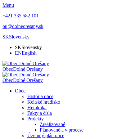
Menu
+421 335 582 101
ou@dolneoresany.sk
SK
Slovensky
SK
Slovensky
EN
English
Obec
Dolné Orešany
Obec
Dolné Orešany
Obec
História obce
Keltské hradisko
Heraldika
Fakty a čísla
Projekty
Zrealizované
Plánované a v procese
Územný plán obce