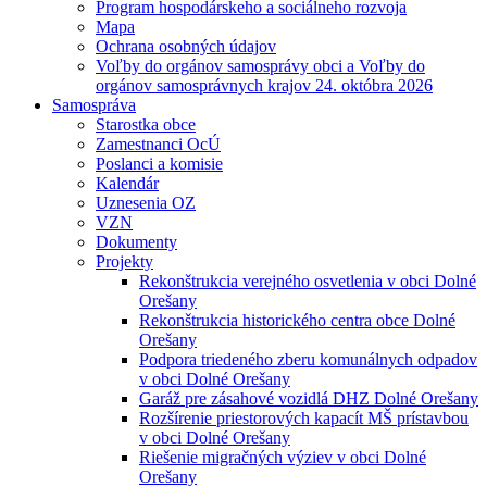
Program hospodárskeho a sociálneho rozvoja
Mapa
Ochrana osobných údajov
Voľby do orgánov samosprávy obci a Voľby do
orgánov samosprávnych krajov 24. októbra 2026
Samospráva
Starostka obce
Zamestnanci OcÚ
Poslanci a komisie
Kalendár
Uznesenia OZ
VZN
Dokumenty
Projekty
Rekonštrukcia verejného osvetlenia v obci Dolné
Orešany
Rekonštrukcia historického centra obce Dolné
Orešany
Podpora triedeného zberu komunálnych odpadov
v obci Dolné Orešany
Garáž pre zásahové vozidlá DHZ Dolné Orešany
Rozšírenie priestorových kapacít MŠ prístavbou
v obci Dolné Orešany
Riešenie migračných výziev v obci Dolné
Orešany