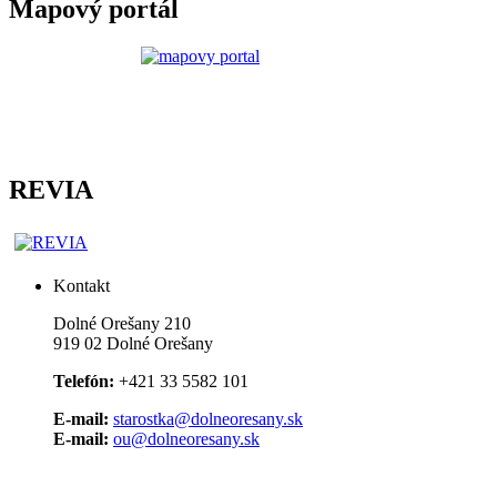
Mapový portál
REVIA
Kontakt
Dolné Orešany 210
919 02 Dolné Orešany
Telefón:
+421 33 5582 101
E-mail:
starostka@dolneoresany.sk
E-mail:
ou@dolneoresany.sk