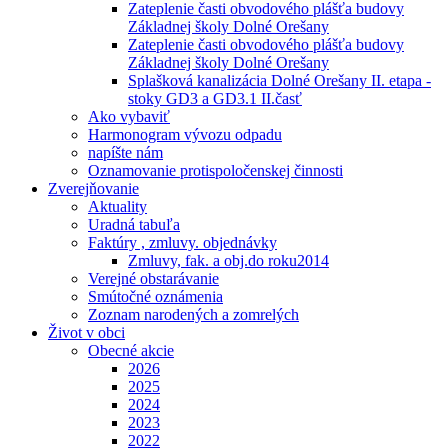
Zateplenie časti obvodového plášťa budovy
Základnej školy Dolné Orešany
Zateplenie časti obvodového plášťa budovy
Základnej školy Dolné Orešany
Splašková kanalizácia Dolné Orešany II. etapa -
stoky GD3 a GD3.1 II.časť
Ako vybaviť
Harmonogram vývozu odpadu
napíšte nám
Oznamovanie protispoločenskej činnosti
Zverejňovanie
Aktuality
Uradná tabuľa
Faktúry , zmluvy. objednávky
Zmluvy, fak. a obj.do roku2014
Verejné obstarávanie
Smútočné oznámenia
Zoznam narodených a zomrelých
Život v obci
Obecné akcie
2026
2025
2024
2023
2022