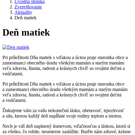
Úvodná stránka
Zverejňovanie
Aktuality
Deň matiek
Deň matiek
Pri príležitosti Dňa matiek s vďakou a úctou praje starostka obce a
zamestnanci obecného úradu všetkým mamám a starým mamám
veľa zdravia, štastia, radosti a krásnych chvíľ so svojimi deťmi a
vnúčatami.
Pri príležitosti Dňa matiek s vďakou a úctou praje starostka obce
a zamestnanci obecného úradu všetkým mamám a starým mamám
veľa zdravia, štastia, radosti a krásnych chvíľ so svojimi deťmi
a vnúčatami.
Ďakujeme vám za vašu nekonečnú lásku, obetavosť, trpezlivosť
a silu, ktorou každý deň napĺňate svoje rodiny teplom a istotou.
Nech je váš deň naplnený úsmevom, vďačnosťou a láskou, ktorú si
za všetko, čo robíte, nesmierne zaslúžite. Buďte nám zdravé, krásne