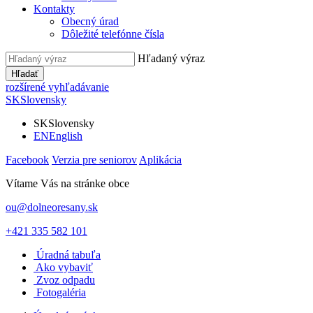
Kontakty
Obecný úrad
Dôležité telefónne čísla
Hľadaný výraz
Hľadať
rozšírené vyhľadávanie
SK
Slovensky
SK
Slovensky
EN
English
Facebook
Verzia pre seniorov
Aplikácia
Vítame Vás na stránke obce
ou@dolneoresany.sk
+421 335 582 101
Úradná tabuľa
Ako vybaviť
Zvoz odpadu
Fotogaléria