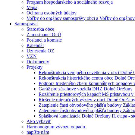
Program hospodárskeho a sociálneho rozvoja
Mapa
Ochrana osobných údajov
Voľby do orgánov samosprávy obci a Voľby do orgánov
Samospráva
Starostka obce
Zamestnanci OcÚ
Poslanci a komisie
Kalendár
Uznesenia OZ
VZN
Dokumenty
Projekty
Rekonštrukcia verejného osvetlenia v obci Dolné
Rekonštrukcia historického centra obce Dolné Or
Podpora triedeného zberu komunálnych odpadov 
Garáž pre zásahové vozidlá DHZ Dolné Orešany
Rozšírenie priestorových kapacít MŠ prístavbou v
Riešenie migračných výziev v obci Dolné Orešan
Zateplenie časti obvodového plášťa budovy Zákla
Zateplenie časti obvodového plášťa budovy Zákla
Splašková kanalizácia Dolné Orešany II. etapa - 
Ako vybaviť
Harmonogram vývozu odpadu
napíšte nám