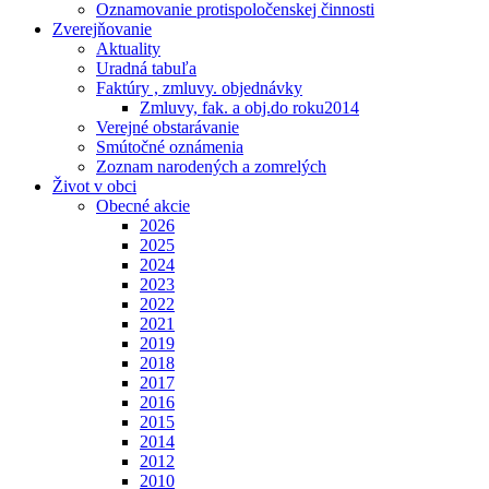
Oznamovanie protispoločenskej činnosti
Zverejňovanie
Aktuality
Uradná tabuľa
Faktúry , zmluvy. objednávky
Zmluvy, fak. a obj.do roku2014
Verejné obstarávanie
Smútočné oznámenia
Zoznam narodených a zomrelých
Život v obci
Obecné akcie
2026
2025
2024
2023
2022
2021
2019
2018
2017
2016
2015
2014
2012
2010