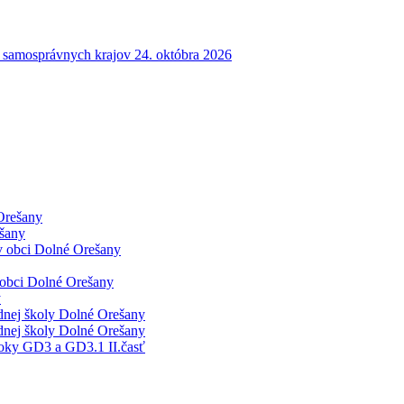
 samosprávnych krajov 24. októbra 2026
 Orešany
ešany
v obci Dolné Orešany
 obci Dolné Orešany
y
dnej školy Dolné Orešany
dnej školy Dolné Orešany
stoky GD3 a GD3.1 II.časť