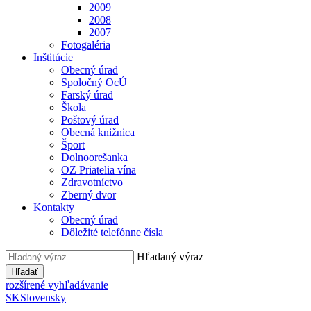
2009
2008
2007
Fotogaléria
Inštitúcie
Obecný úrad
Spoločný OcÚ
Farský úrad
Škola
Poštový úrad
Obecná knižnica
Šport
Dolnoorešanka
OZ Priatelia vína
Zdravotníctvo
Zberný dvor
Kontakty
Obecný úrad
Dôležité telefónne čísla
Hľadaný výraz
Hľadať
rozšírené vyhľadávanie
SK
Slovensky