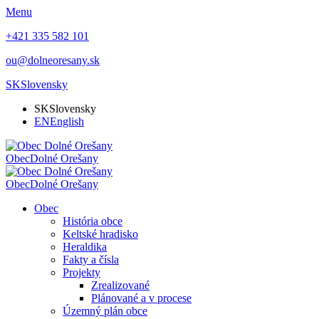
Menu
+421 335 582 101
ou@dolneoresany.sk
SK
Slovensky
SK
Slovensky
EN
English
Obec
Dolné Orešany
Obec
Dolné Orešany
Obec
História obce
Keltské hradisko
Heraldika
Fakty a čísla
Projekty
Zrealizované
Plánované a v procese
Územný plán obce