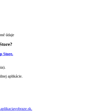
bné údaje
Store?
p Store.
ia).
nej aplikácie.
plikaciavobraze.sk.