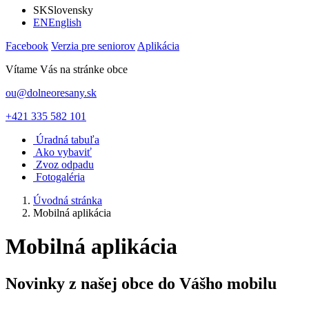
SK
Slovensky
EN
English
Facebook
Verzia pre seniorov
Aplikácia
Vítame Vás na stránke obce
ou@dolneoresany.sk
+421 335 582 101
Úradná tabuľa
Ako vybaviť
Zvoz odpadu
Fotogaléria
Úvodná stránka
Mobilná aplikácia
Mobilná aplikácia
Novinky z našej obce do Vášho mobilu