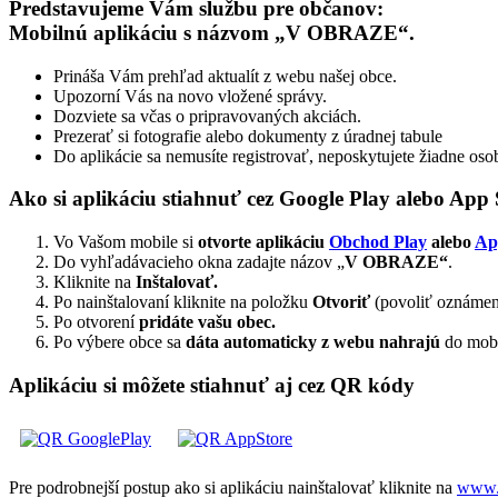
Predstavujeme Vám službu pre občanov:
Mobilnú aplikáciu s názvom „V OBRAZE“.
Prináša Vám prehľad aktualít z webu našej obce.
Upozorní Vás na novo vložené správy.
Dozviete sa včas o pripravovaných akciách.
Prezerať si fotografie alebo dokumenty z úradnej tabule
Do aplikácie sa nemusíte registrovať, neposkytujete žiadne oso
Ako si aplikáciu stiahnuť cez Google Play alebo App 
Vo Vašom mobile si
otvorte aplikáciu
Obchod Play
alebo
Ap
Do vyhľadávacieho okna zadajte názov „
V OBRAZE“
.
Kliknite na
Inštalovať.
Po nainštalovaní kliknite na položku
Otvoriť
(povoliť oznámen
Po otvorení
pridáte vašu obec.
Po výbere obce sa
dáta automaticky z webu nahrajú
do mobil
Aplikáciu si môžete stiahnuť aj cez QR kódy
Pre podrobnejší postup ako si aplikáciu nainštalovať kliknite na
www.a