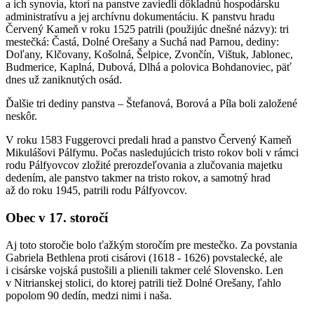
a ich synovia, ktorí na panstve zaviedli dôkladnú hospodársku
administratívu a jej archívnu dokumentáciu. K panstvu hradu
Červený Kameň v roku 1525 patrili (použijúc dnešné názvy): tri
mestečká: Častá, Dolné Orešany a Suchá nad Parnou, dediny:
Doľany, Klčovany, Košolná, Šelpice, Zvončín, Vištuk, Jablonec,
Budmerice, Kaplná, Dubová, Dlhá a polovica Bohdanoviec, päť
dnes už zaniknutých osád.
Ďalšie tri dediny panstva – Štefanová, Borová a Píla boli založené
neskôr.
V roku 1583 Fuggerovci predali hrad a panstvo Červený Kameň
Mikulášovi Pálfymu. Počas nasledujúcich tristo rokov boli v rámci
rodu Pálfyovcov zložité prerozdeľovania a zlučovania majetku
dedením, ale panstvo takmer na tristo rokov, a samotný hrad
až do roku 1945, patrili rodu Pálfyovcov.
Obec v 17. storočí
Aj toto storočie bolo ťažkým storočím pre mestečko. Za povstania
Gabriela Bethlena proti cisárovi (1618 - 1626) povstalecké, ale
i cisárske vojská pustošili a plienili takmer celé Slovensko. Len
v Nitrianskej stolici, do ktorej patrili tiež Dolné Orešany, ľahlo
popolom 90 dedín, medzi nimi i naša.