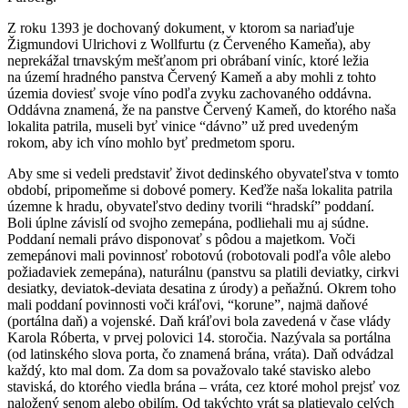
Z roku 1393 je dochovaný dokument, v ktorom sa nariaďuje
Žigmundovi Ulrichovi z Wollfurtu (z Červeného Kameňa), aby
neprekážal trnavským mešťanom pri obrábaní viníc, ktoré ležia
na území hradného panstva Červený Kameň a aby mohli z tohto
územia doviesť svoje víno podľa zvyku zachovaného oddávna.
Oddávna znamená, že na panstve Červený Kameň, do ktorého naša
lokalita patrila, museli byť vinice “dávno” už pred uvedeným
rokom, aby ich víno mohlo byť predmetom sporu.
Aby sme si vedeli predstaviť život dedinského obyvateľstva v tomto
období, pripomeňme si dobové pomery. Keďže naša lokalita patrila
územne k hradu, obyvateľstvo dediny tvorili “hradskí” poddaní.
Boli úplne závislí od svojho zemepána, podliehali mu aj súdne.
Poddaní nemali právo disponovať s pôdou a majetkom. Voči
zemepánovi mali povinnosť robotovú (robotovali podľa vôle alebo
požiadaviek zemepána), naturálnu (panstvu sa platili deviatky, cirkvi
desiatky, deviatok-deviata desatina z úrody) a peňažnú. Okrem toho
mali poddaní povinnosti voči kráľovi, “korune”, najmä daňové
(portálna daň) a vojenské. Daň kráľovi bola zavedená v čase vlády
Karola Róberta, v prvej polovici 14. storočia. Nazývala sa portálna
(od latinského slova porta, čo znamená brána, vráta). Daň odvádzal
každý, kto mal dom. Za dom sa považovalo také stavisko alebo
staviská, do ktorého viedla brána – vráta, cez ktoré mohol prejsť voz
naložený senom alebo obilím. Od takýchto vrát sa platievalo celých