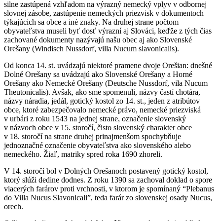
silne zastúpená vzhľadom na výrazný nemecký vplyv v odbornej
slovnej zásobe, zastúpenie nemeckých priezvisk v dokumentoch
týkajúcich sa obce a iné znaky. Na druhej strane počtom
obyvateľstva museli byť dosť výrazní aj Slováci, keďže z tých čias
zachované dokumenty nazývajú našu obec aj ako Slovenské
Orešany (Windisch Nussdorf, villa Nucum slavonicalis).
Od konca 14. st. uvádzajú niektoré pramene dvoje Orešian: dnešné
Dolné Orešany sa uvádzajú ako Slovenské Orešany a Horné
Orešany ako Nemecké Orešany (Deutsche Nussdorf, vila Nucum
Theutonicalis). Avšak, ako sme spomenuli, názvy častí chotára,
názvy náradia, jedál, gotický kostol zo 14. st., jeden z atribútov
obce, ktoré zabezpečovalo nemecké právo, nemecké priezviská
v urbári z roku 1543 na jednej strane, označenie slovenský
v názvoch obce v 15. storočí, čisto slovenský charakter obce
v 18. storočí na strane druhej prinajmenšom spochybňuje
jednoznačné označenie obyvateľstva ako slovenského alebo
nemeckého. Žiaľ, matriky spred roka 1690 zhoreli.
V 14. storočí bol v Dolných Orešanoch postavený gotický kostol,
ktorý slúži dedine dodnes. Z roku 1390 sa zachoval doklad o spore
viacerých farárov proti vrchnosti, v ktorom je spomínaný “Plebanus
do Villa Nucus Slavonicali”, teda farár zo slovenskej osady Nucus,
orech.