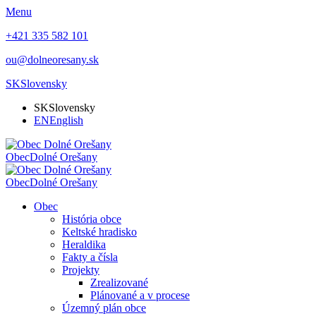
Menu
+421 335 582 101
ou@dolneoresany.sk
SK
Slovensky
SK
Slovensky
EN
English
Obec
Dolné Orešany
Obec
Dolné Orešany
Obec
História obce
Keltské hradisko
Heraldika
Fakty a čísla
Projekty
Zrealizované
Plánované a v procese
Územný plán obce