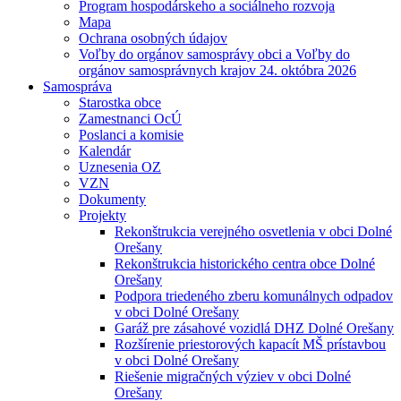
Program hospodárskeho a sociálneho rozvoja
Mapa
Ochrana osobných údajov
Voľby do orgánov samosprávy obci a Voľby do
orgánov samosprávnych krajov 24. októbra 2026
Samospráva
Starostka obce
Zamestnanci OcÚ
Poslanci a komisie
Kalendár
Uznesenia OZ
VZN
Dokumenty
Projekty
Rekonštrukcia verejného osvetlenia v obci Dolné
Orešany
Rekonštrukcia historického centra obce Dolné
Orešany
Podpora triedeného zberu komunálnych odpadov
v obci Dolné Orešany
Garáž pre zásahové vozidlá DHZ Dolné Orešany
Rozšírenie priestorových kapacít MŠ prístavbou
v obci Dolné Orešany
Riešenie migračných výziev v obci Dolné
Orešany