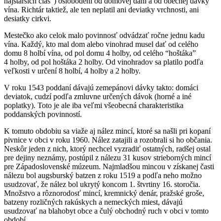
najstarších čias”) oslobodení od domovej dani a od obecnej dávky
vína. Richtár taktiež, ale ten neplatil ani deviatky vrchnosti, ani
desiatky cirkvi.
Mestečko ako celok malo povinnosť odvádzať ročne jednu kadu
vína. Každý, kto mal dom alebo vinohrad musel dať od celého
domu 8 holbí vína, od pol domu 4 holby, od celého “hoštáka”
4 holby, od pol hoštáka 2 holby. Od vinohradov sa platilo podľa
veľkosti v určení 8 holbí, 4 holby a 2 holby.
V roku 1543 poddaní dávajú zemepánovi dávky takto: domáci
deviatok, cudzí podľa zmluvne určených dávok (horné a iné
poplatky). Toto je ale iba veľmi všeobecná charakteristika
poddanských povinností.
K tomuto obdobiu sa viaže aj nález mincí, ktoré sa našli pri kopaní
pivnice v obci v roku 1960. Nález zatajili a rozobrali si ho občania.
Neskôr jeden z nich, ktorý nechcel vyzradiť ostatných, radšej ostal
pre dejiny neznámy, postúpil z nálezu 31 kusov strieborných mincí
pre Západoslovenské múzeum. Najmladšou mincou v získanej časti
nálezu bol augsburský batzen z roku 1519 a podľa neho možno
usudzovať, že nález bol ukrytý koncom 1. štvrtiny 16. storočia.
Množstvo a rôznorodosť mincí, kremnický denár, pražské groše,
batzeny rozličných rakúskych a nemeckých miest, dávajú
usudzovať na blahobyt obce a čulý obchodný ruch v obci v tomto
období.