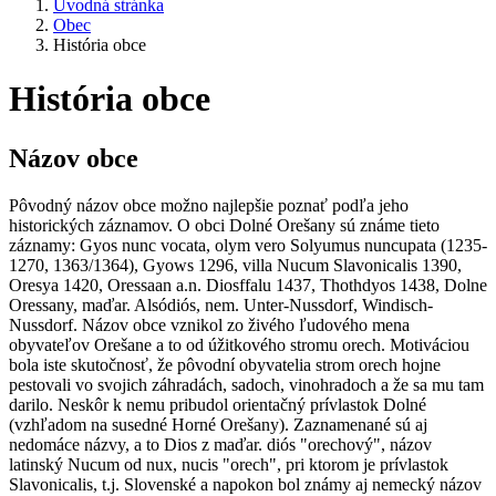
Úvodná stránka
Obec
História obce
História obce
Názov obce
Pôvodný názov obce možno najlepšie poznať podľa jeho
historických záznamov. O obci Dolné Orešany sú známe tieto
záznamy: Gyos nunc vocata, olym vero Solyumus nuncupata (1235-
1270, 1363/1364), Gyows 1296, villa Nucum Slavonicalis 1390,
Oresya 1420, Oressaan a.n. Diosffalu 1437, Thothdyos 1438, Dolne
Oressany, maďar. Alsódiós, nem. Unter-Nussdorf, Windisch-
Nussdorf. Názov obce vznikol zo živého ľudového mena
obyvateľov Orešane a to od úžitkového stromu orech. Motiváciou
bola iste skutočnosť, že pôvodní obyvatelia strom orech hojne
pestovali vo svojich záhradách, sadoch, vinohradoch a že sa mu tam
darilo. Neskôr k nemu pribudol orientačný prívlastok Dolné
(vzhľadom na susedné Horné Orešany). Zaznamenané sú aj
nedomáce názvy, a to Dios z maďar. diós "orechový", názov
latinský Nucum od nux, nucis "orech", pri ktorom je prívlastok
Slavonicalis, t.j. Slovenské a napokon bol známy aj nemecký názov