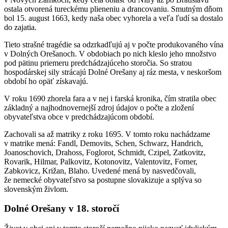
ostala otvorená tureckému plieneniu a drancovaniu. Smutným dňom
bol 15. august 1663, kedy naša obec vyhorela a veľa ľudí sa dostalo
do zajatia.
Tieto strašné tragédie sa odzrkadľujú aj v počte produkovaného vína
v Dolných Orešanoch. V obdobiach po nich kleslo jeho množstvo
pod pätinu priemeru predchádzajúceho storočia. So stratou
hospodárskej sily strácajú Dolné Orešany aj ráz mesta, v neskoršom
období ho opäť získavajú.
V roku 1690 zhorela fara a v nej i farská kronika, čím stratila obec
základný a najhodnovernejší zdroj údajov o počte a zložení
obyvateľstva obce v predchádzajúcom období.
Zachovali sa až matriky z roku 1695. V tomto roku nachádzame
v matrike mená: Fandl, Demovits, Schen, Schwarz, Handrich,
Joanoschovich, Drahoss, Foglorot, Schmidt, Czipel, Zatkovitz,
Rovarik, Hilmar, Palkovitz, Kotonovitz, Valentovitz, Forner,
Zabkovicz, Križan, Blaho. Uvedené mená by nasvedčovali,
že nemecké obyvateľstvo sa postupne slovakizuje a splýva so
slovenským živlom.
Dolné Orešany v 18. storočí