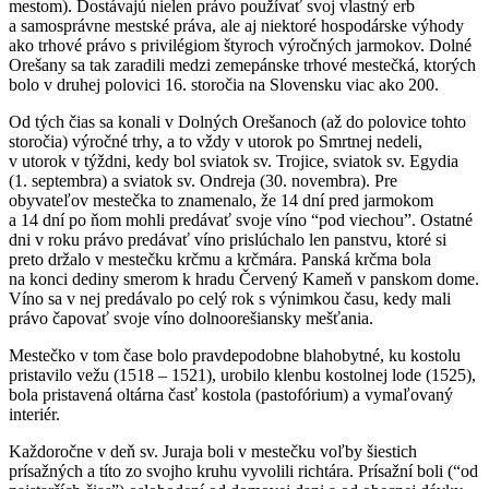
mestom). Dostávajú nielen právo používať svoj vlastný erb
a samosprávne mestské práva, ale aj niektoré hospodárske výhody
ako trhové právo s privilégiom štyroch výročných jarmokov. Dolné
Orešany sa tak zaradili medzi zemepánske trhové mestečká, ktorých
bolo v druhej polovici 16. storočia na Slovensku viac ako 200.
Od tých čias sa konali v Dolných Orešanoch (až do polovice tohto
storočia) výročné trhy, a to vždy v utorok po Smrtnej nedeli,
v utorok v týždni, kedy bol sviatok sv. Trojice, sviatok sv. Egydia
(1. septembra) a sviatok sv. Ondreja (30. novembra). Pre
obyvateľov mestečka to znamenalo, že 14 dní pred jarmokom
a 14 dní po ňom mohli predávať svoje víno “pod viechou”. Ostatné
dni v roku právo predávať víno prislúchalo len panstvu, ktoré si
preto držalo v mestečku krčmu a krčmára. Panská krčma bola
na konci dediny smerom k hradu Červený Kameň v panskom dome.
Víno sa v nej predávalo po celý rok s výnimkou času, kedy mali
právo čapovať svoje víno dolnoorešiansky mešťania.
Mestečko v tom čase bolo pravdepodobne blahobytné, ku kostolu
pristavilo vežu (1518 – 1521), urobilo klenbu kostolnej lode (1525),
bola pristavená oltárna časť kostola (pastofórium) a vymaľovaný
interiér.
Každoročne v deň sv. Juraja boli v mestečku voľby šiestich
prísažných a títo zo svojho kruhu vyvolili richtára. Prísažní boli (“od