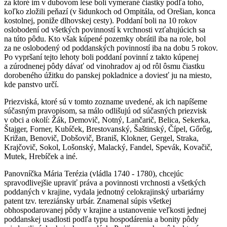
za ktoré im v dubovom lese boli vymerané čiastky podľa toho,
koľko zložili peňazí (v šidunkoch od Ompitála, od Orešian, konca
kostolnej, poniže dlhovskej cesty). Poddaní boli na 10 rokov
oslobodení od všetkých povinností k vrchnosti vzťahujúcich sa
na túto pôdu. Kto však kúpené pozemky obrátil iba na role, bol
za ne oslobodený od poddanských povinností iba na dobu 5 rokov.
Po vypršaní tejto lehoty boli poddaní povinní z takto kúpenej
a zúrodnenej pôdy dávať od vinohradov aj od rôl ôsmu čiastku
dorobeného úžitku do panskej pokladnice a doviesť ju na miesto,
kde panstvo určí.
Priezviská, ktoré sú v tomto zozname uvedené, ak ich napíšeme
súčasným pravopisom, sa málo odlišujú od súčasných priezvisk
v obci a okolí: Žák, Demovič, Notný, Lančarič, Belica, Sekerka,
Štajger, Forner, Kubíček, Brestovanský, Šaštinský, Čípel, Gőrőg,
Križan, Benovič, Dobšovič, Braniš, Klokner, Gergel, Straka,
Krajčovič, Sokol, Lošonský, Malacký, Fandel, Spevák, Kovačič,
Mutek, Hrebíček a iné.
Panovníčka Mária Terézia (vládla 1740 - 1780), chcejúc
spravodlivejšie upraviť práva a povinnosti vrchnosti a všetkých
poddaných v krajine, vydala jednotný celokrajinský urbariárny
patent tzv. tereziánsky urbár. Znamenal súpis všetkej
obhospodarovanej pôdy v krajine a ustanovenie veľkosti jednej
poddanskej usadlosti podľa typu hospodárenia a bonity pôdy