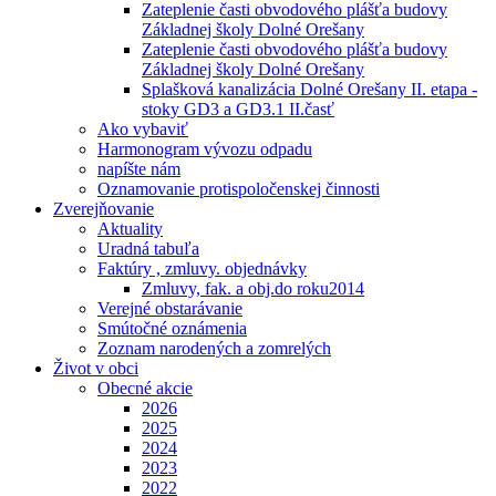
Zateplenie časti obvodového plášťa budovy
Základnej školy Dolné Orešany
Zateplenie časti obvodového plášťa budovy
Základnej školy Dolné Orešany
Splašková kanalizácia Dolné Orešany II. etapa -
stoky GD3 a GD3.1 II.časť
Ako vybaviť
Harmonogram vývozu odpadu
napíšte nám
Oznamovanie protispoločenskej činnosti
Zverejňovanie
Aktuality
Uradná tabuľa
Faktúry , zmluvy. objednávky
Zmluvy, fak. a obj.do roku2014
Verejné obstarávanie
Smútočné oznámenia
Zoznam narodených a zomrelých
Život v obci
Obecné akcie
2026
2025
2024
2023
2022