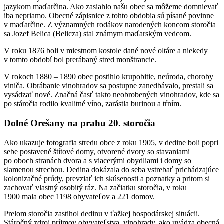
jazykom maďarčina. Ako zasiahlo našu obec sa môžeme domnievať
iba nepriamo. Obecné zápisnice z tohto obdobia sú písané povinne
v maďarčine. Z významných rodákov narodených koncom storočia
sa Jozef Belica (Belicza) stal známym maďarským vedcom.
V roku 1876 boli v miestnom kostole dané nové oltáre a niekedy
v tomto období bol prerábaný stred monštrancie.
V rokoch 1880 – 1890 obec postihlo krupobitie, neúroda, choroby
viniča. Obrábanie vinohradov sa postupne zanedbávalo, prestali sa
vysádzať nové. Značná časť takto neobrobených vinohradov, kde sa
po stáročia rodilo kvalitné víno, zarástla burinou a tŕním.
Dolné Orešany na prahu 20. storočia
Ako ukazuje fotografia stredu obce z roku 1905, v dedine boli popri
sebe postavené štítové domy, otvorené dvory so stavaniami
po oboch stranách dvora a s viacerými obydliami i domy so
slamenou strechou. Dedina dokázala do seba vstrebať prichádzajúce
kolonizačné prúdy, prevziať ich skúsenosti a poznatky a pritom si
zachovať vlastný osobitý ráz. Na začiatku storočia, v roku
1900 mala obec 1198 obyvateľov a 221 domov.
Prelom storočia zastihol dedinu v ťažkej hospodárskej situácii.
Stáročný zdroj príjmov obyvateľstva, vinohrady, ako uvádza obecná