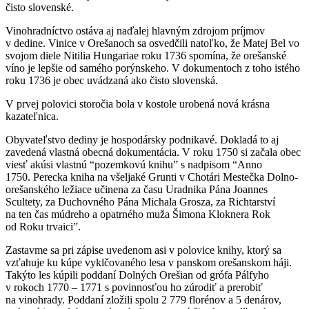
čisto slovenské.
Vinohradníctvo ostáva aj naďalej hlavným zdrojom príjmov
v dedine. Vinice v Orešanoch sa osvedčili natoľko, že Matej Bel vo
svojom diele Nitilia Hungariae roku 1736 spomína, že orešanské
víno je lepšie od samého porýnskeho. V dokumentoch z toho istého
roku 1736 je obec uvádzaná ako čisto slovenská.
V prvej polovici storočia bola v kostole urobená nová krásna
kazateľnica.
Obyvateľstvo dediny je hospodársky podnikavé. Dokladá to aj
zavedená vlastná obecná dokumentácia. V roku 1750 si začala obec
viesť akúsi vlastnú “pozemkovú knihu” s nadpisom “Anno
1750. Perecka kniha na všeljaké Grunti v Chotári Mestečka Dolno-
orešanského ležiace učinena za času Uradnika Pána Joannes
Scultety, za Duchovného Pána Michala Grosza, za Richtarství
na ten čas múdreho a opatrného muža Šimona Kloknera Rok
od Roku trvaici”.
Zastavme sa pri zápise uvedenom asi v polovice knihy, ktorý sa
vzťahuje ku kúpe vyklčovaného lesa v panskom orešanskom háji.
Takýto les kúpili poddaní Dolných Orešian od grófa Pálfyho
v rokoch 1770 – 1771 s povinnosťou ho zúrodiť a prerobiť
na vinohrady. Poddaní zložili spolu 2 779 florénov a 5 denárov,