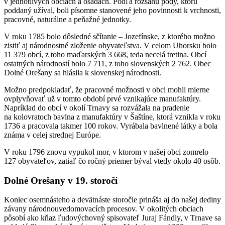
v jednotlivých obciach a osadách. Podľa rozsahu pôdy, ktorú
poddaný užíval, boli písomne stanovené jeho povinnosti k vrchnosti,
pracovné, naturálne a peňažné jednotky.
V roku 1785 bolo dôsledné sčítanie – Jozefínske, z ktorého možno
zistiť aj národnostné zloženie obyvateľstva. V celom Uhorsku bolo
11 379 obcí, z toho maďarských 3 668, teda necelá tretina. Obcí
ostatných národností bolo 7 711, z toho slovenských 2 762. Obec
Dolné Orešany sa hlásila k slovenskej národnosti.
Možno predpokladať, že pracovné možnosti v obci mohli mierne
ovplyvňovať už v tomto období prvé vznikajúce manufaktúry.
Napríklad do obcí v okolí Trnavy sa rozvážala na pradenie
na kolovratoch bavlna z manufaktúry v Šaštíne, ktorá vznikla v roku
1736 a pracovala takmer 100 rokov. Vyrábala bavlnené látky a bola
známa v celej strednej Európe.
V roku 1796 znovu vypukol mor, v ktorom v našej obci zomrelo
127 obyvateľov, zatiaľ čo ročný priemer býval vtedy okolo 40 osôb.
Dolné Orešany v 19. storočí
Koniec osemnásteho a devätnáste storočie prináša aj do našej dediny
závany národnouvedomovacích procesov. V okolitých obciach
pôsobí ako kňaz ľudovýchovný spisovateľ Juraj Fándly, v Trnave sa