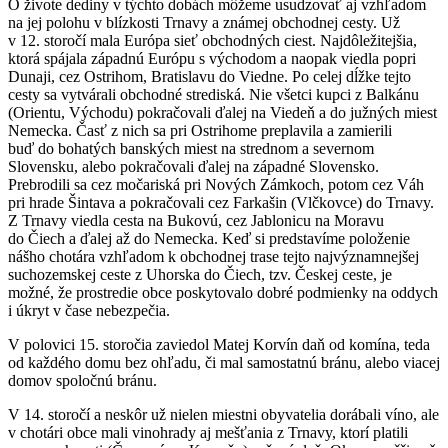
O živote dediny v týchto dobách môžeme usudzovať aj vzhľadom
na jej polohu v blízkosti Trnavy a známej obchodnej cesty. Už
v 12. storočí mala Európa sieť obchodných ciest. Najdôležitejšia,
ktorá spájala západnú Európu s východom a naopak viedla popri
Dunaji, cez Ostrihom, Bratislavu do Viedne. Po celej dĺžke tejto
cesty sa vytvárali obchodné strediská. Nie všetci kupci z Balkánu
(Orientu, Východu) pokračovali ďalej na Viedeň a do južných miest
Nemecka. Časť z nich sa pri Ostrihome preplavila a zamierili
buď do bohatých banských miest na strednom a severnom
Slovensku, alebo pokračovali ďalej na západné Slovensko.
Prebrodili sa cez močariská pri Nových Zámkoch, potom cez Váh
pri hrade Šintava a pokračovali cez Farkašin (Vlčkovce) do Trnavy.
Z Trnavy viedla cesta na Bukovú, cez Jablonicu na Moravu
do Čiech a ďalej až do Nemecka. Keď si predstavíme položenie
nášho chotára vzhľadom k obchodnej trase tejto najvýznamnejšej
suchozemskej ceste z Uhorska do Čiech, tzv. Českej ceste, je
možné, že prostredie obce poskytovalo dobré podmienky na oddych
i úkryt v čase nebezpečia.
V polovici 15. storočia zaviedol Matej Korvín daň od komína, teda
od každého domu bez ohľadu, či mal samostatnú bránu, alebo viacej
domov spoločnú bránu.
V 14. storočí a neskôr už nielen miestni obyvatelia dorábali víno, ale
v chotári obce mali vinohrady aj mešťania z Trnavy, ktorí platili