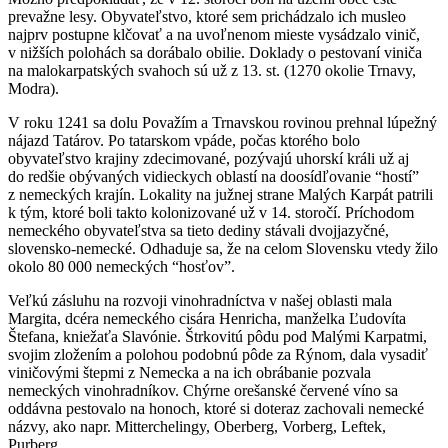
prevažne lesy. Obyvateľstvo, ktoré sem prichádzalo ich musleo
najprv postupne klčovať a na uvoľnenom mieste vysádzalo vinič,
v nižších polohách sa dorábalo obilie. Doklady o pestovaní viniča
na malokarpatských svahoch sú už z 13. st. (1270 okolie Trnavy,
Modra).
V roku 1241 sa dolu Považím a Trnavskou rovinou prehnal lúpežný
nájazd Tatárov. Po tatarskom vpáde, počas ktorého bolo
obyvateľstvo krajiny zdecimované, pozývajú uhorskí králi už aj
do redšie obývaných vidieckych oblastí na doosídľovanie “hostí”
z nemeckých krajín. Lokality na južnej strane Malých Karpát patrili
k tým, ktoré boli takto kolonizované už v 14. storočí. Príchodom
nemeckého obyvateľstva sa tieto dediny stávali dvojjazyčné,
slovensko-nemecké. Odhaduje sa, že na celom Slovensku vtedy žilo
okolo 80 000 nemeckých “hosťov”.
Veľkú zásluhu na rozvoji vinohradníctva v našej oblasti mala
Margita, dcéra nemeckého cisára Henricha, manželka Ľudovíta
Štefana, kniežaťa Slavónie. Štrkovitú pôdu pod Malými Karpatmi,
svojim zložením a polohou podobnú pôde za Rýnom, dala vysadiť
viničovými štepmi z Nemecka a na ich obrábanie pozvala
nemeckých vinohradníkov. Chýrne orešanské červené víno sa
oddávna pestovalo na honoch, ktoré si doteraz zachovali nemecké
názvy, ako napr. Mitterchelingy, Oberberg, Vorberg, Leftek,
Purberg.