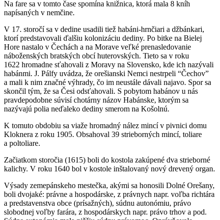
Na fare sa v tomto čase spomína knižnica, ktorá mala 8 kníh
napísaných v nemčine.
V 17. storočí sa v dedine usadili tiež habáni-hrnčiari a džbánkari,
ktorí predstavovali ďalšiu kolonizáciu dediny. Po bitke na Bielej
Hore nastalo v Čechách a na Morave veľké prenasledovanie
náboženských bratských obcí huterovských. Tieto sa v roku
1622 hromadne sťahovali z Moravy na Slovensko, kde ich nazývali
habánmi. J. Pálfy uvádza, že orešianski Nemci nestrpeli “Čechov”
a mali k nim značné výhrady, čo im neustále dávali najavo. Spor sa
skončil tým, že sa Česi odsťahovali. S pobytom habánov u nás
pravdepodobne súvisí chotárny názov Habánske, ktorým sa
nazývajú polia neďaleko dediny smerom na Košolnú.
K tomuto obdobiu sa viaže hromadný nález mincí v pivnici domu
Kloknera z roku 1905. Obsahoval 39 strieborných mincí, toliare
a poltoliare.
Začiatkom storočia (1615) boli do kostola zakúpené dva strieborné
kalichy. V roku 1640 bol v kostole inštalovaný nový drevený organ.
Výsady zemepánskeho mestečka, akými sa honosili Dolné Orešany,
boli dvojaké: právne a hospodárske, z právnych napr. voľba richtára
a predstavenstva obce (prísažných), súdnu autonómiu, právo
slobodnej voľby farára, z hospodárskych napr. právo trhov a pod.