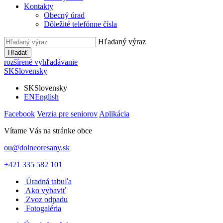
Kontakty
Obecný úrad
Dôležité telefónne čísla
Hľadaný výraz
Hľadať
rozšírené vyhľadávanie
SK
Slovensky
SK
Slovensky
EN
English
Facebook
Verzia pre seniorov
Aplikácia
Vítame Vás na stránke obce
ou@dolneoresany.sk
+421 335 582 101
Úradná tabuľa
Ako vybaviť
Zvoz odpadu
Fotogaléria