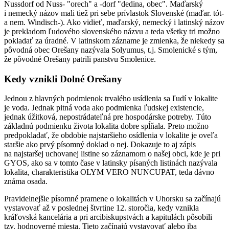
Nussdorf od Nuss- "orech" a -dorf "dedina, obec". Maďarský
i nemecký názov mali tiež pri sebe prívlastok Slovenské (maďar. tót-
a nem. Windisch-). Ako vidieť, maďarský, nemecký i latinský názov
je prekladom ľudového slovenského názvu a teda všetky tri možno
pokladať za úradné. V latinskom zázname je zmienka, že niekedy sa
pôvodná obec Orešany nazývala Solyumus, t.j. Smolenické s tým,
že pôvodné Orešany patrili panstvu Smolenice.
Kedy vznikli Dolné Orešany
Jednou z hlavných podmienok trvalého usídlenia sa ľudí v lokalite
je voda. Jednak pitná voda ako podmienka ľudskej existencie,
jednak úžitková, nepostrádateľná pre hospodárske potreby. Túto
základnú podmienku života lokalita dobre spĺňala. Preto možno
predpokladať, že obdobie najstaršieho osídlenia v lokalite je oveľa
staršie ako prvý písomný doklad o nej. Dokazuje to aj zápis
na najstaršej uchovanej listine so záznamom o našej obci, kde je pri
GYOS, ako sa v tomto čase v latinsky písaných listinách nazývala
lokalita, charakteristika OLYM VERO NUNCUPAT, teda dávno
známa osada.
Pravidelnejšie písomné pramene o lokalitách v Uhorsku sa začínajú
vystavovať až v poslednej štvrtine 12. storočia, kedy vznikla
kráľovská kancelária a pri arcibiskupstvách a kapitulách pôsobili
tzv. hodnoverné miesta. Tieto začínajú vystavovať alebo iba