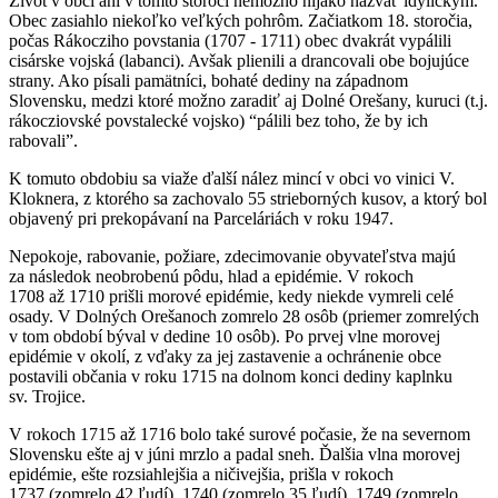
Život v obci ani v tomto storočí nemožno nijako nazvať idylickým.
Obec zasiahlo niekoľko veľkých pohrôm. Začiatkom 18. storočia,
počas Rákocziho povstania (1707 - 1711) obec dvakrát vypálili
cisárske vojská (labanci). Avšak plienili a drancovali obe bojujúce
strany. Ako písali pamätníci, bohaté dediny na západnom
Slovensku, medzi ktoré možno zaradiť aj Dolné Orešany, kuruci (t.j.
rákocziovské povstalecké vojsko) “pálili bez toho, že by ich
rabovali”.
K tomuto obdobiu sa viaže ďalší nález mincí v obci vo vinici V.
Kloknera, z ktorého sa zachovalo 55 strieborných kusov, a ktorý bol
objavený pri prekopávaní na Parceláriách v roku 1947.
Nepokoje, rabovanie, požiare, zdecimovanie obyvateľstva majú
za následok neobrobenú pôdu, hlad a epidémie. V rokoch
1708 až 1710 prišli morové epidémie, kedy niekde vymreli celé
osady. V Dolných Orešanoch zomrelo 28 osôb (priemer zomrelých
v tom období býval v dedine 10 osôb). Po prvej vlne morovej
epidémie v okolí, z vďaky za jej zastavenie a ochránenie obce
postavili občania v roku 1715 na dolnom konci dediny kaplnku
sv. Trojice.
V rokoch 1715 až 1716 bolo také surové počasie, že na severnom
Slovensku ešte aj v júni mrzlo a padal sneh. Ďalšia vlna morovej
epidémie, ešte rozsiahlejšia a ničivejšia, prišla v rokoch
1737 (zomrelo 42 ľudí), 1740 (zomrelo 35 ľudí), 1749 (zomrelo