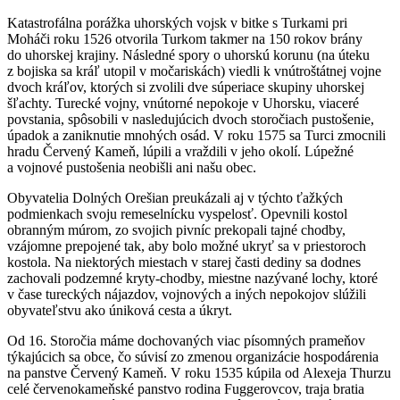
Katastrofálna porážka uhorských vojsk v bitke s Turkami pri
Moháči roku 1526 otvorila Turkom takmer na 150 rokov brány
do uhorskej krajiny. Následné spory o uhorskú korunu (na úteku
z bojiska sa kráľ utopil v močariskách) viedli k vnútroštátnej vojne
dvoch kráľov, ktorých si zvolili dve súperiace skupiny uhorskej
šľachty. Turecké vojny, vnútorné nepokoje v Uhorsku, viaceré
povstania, spôsobili v nasledujúcich dvoch storočiach pustošenie,
úpadok a zaniknutie mnohých osád. V roku 1575 sa Turci zmocnili
hradu Červený Kameň, lúpili a vraždili v jeho okolí. Lúpežné
a vojnové pustošenia neobišli ani našu obec.
Obyvatelia Dolných Orešian preukázali aj v týchto ťažkých
podmienkach svoju remeselnícku vyspelosť. Opevnili kostol
obranným múrom, zo svojich pivníc prekopali tajné chodby,
vzájomne prepojené tak, aby bolo možné ukryť sa v priestoroch
kostola. Na niektorých miestach v starej časti dediny sa dodnes
zachovali podzemné kryty-chodby, miestne nazývané lochy, ktoré
v čase tureckých nájazdov, vojnových a iných nepokojov slúžili
obyvateľstvu ako úniková cesta a úkryt.
Od 16. Storočia máme dochovaných viac písomných prameňov
týkajúcich sa obce, čo súvisí zo zmenou organizácie hospodárenia
na panstve Červený Kameň. V roku 1535 kúpila od Alexeja Thurzu
celé červenokameňské panstvo rodina Fuggerovcov, traja bratia