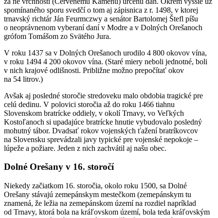
za ne vrchnosti (Červenému Kameňu) určenú daň. Okrem vyššie už
spomínaného sporu svedčí o tom aj zápisnica z r. 1498, v ktorej
trnavský richtár Ján Feurmczwy a senátor Bartolomej Štefl píšu
o neoprávnenom vyberaní daní v Modre a v Dolných Orešanoch
grófom Tomášom zo Svätého Jura.
V roku 1437 sa v Dolných Orešanoch urodilo 4 800 okovov vína,
v roku 1494 4 200 okovov vína. (Staré miery neboli jednotné, boli
v nich krajové odlišnosti. Približne možno prepočítať okov
na 54 litrov.)
Avšak aj posledné storočie stredoveku malo obdobia tragické pre
celú dedinu. V polovici storočia až do roku 1466 tiahnu
Slovenskom bratrícke oddiely, v okolí Trnavy, vo Veľkých
Kostoľanoch si upadajúce bratrícke hnutie vybudovalo posledný
mohutný tábor. Dvadsať rokov vojenských ťažení bratríkovcov
na Slovensku sprevádzali javy typické pre vojenské nepokoje –
lúpeže a požiare. Jeden z nich zachvátil aj našu obec.
Dolné Orešany v 16. storočí
Niekedy začiatkom 16. storočia, okolo roku 1500, sa Dolné
Orešany stávajú zemepánskym mestečkom (zemepánskym tu
znamená, že ležia na zemepánskom území na rozdiel napríklad
od Trnavy, ktorá bola na kráľovskom území, bola teda kráľovským