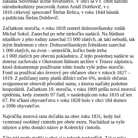
zakladá Slovenské učené tovarišstvo. V obci sa v r. 1808 narodil
národnokultúrny pracovník Anton Aniáš Dobšovič, v r.
1816 cirkevný spisovateľ Štefan Belica, v roku 1844 básnik
a publicista Štefan Dobšovič.
Začiatkom storočia, v roku 1818 zomrel dolnoorešiansky rodák
Michal Sokol. Zanechal po sebe niekoľko nadácií. Na štúdium
mladíkov z jeho rodiny zanechal 15 000 zlatých, ak takí nebudú, tak
iným študentom z obce. Dolnoorešianskym žobrákom zanechal
1 000 zlatých, na zvon – umieráčik, koľko bude treba
a 1 000 zlatých pre obecnú pokladnicu. Z tejto poslednej nadácie sa
doteraz zachovala v Okresnom štátnom archíve v Trnave zápisnica,
ktorá dokumentuje používanie tohto fondu vyše jedno storočie.
Fond sa používal ako úverový pre občanov obce v rokoch 1827 –
1919. Z požičanej sumy platili dlžníci ročne 6%, neskôr občania
svojpomocne obnovili pôvodnú sumu, s ktorou naďalej podobne
hospodárili. Začiatkom 19. storočia, v roku 1809 prišla nová morová
epidémia, kedy zomrelo 97 ľudí, v nasledujúcom roku 1810 už len
67. Pri sčítaní obyvateľstva v roku 1828 bolo v obci 184 domov
a 1096 obyvateľov.
Najväčšia morová rana doľahla na obec roku 1831, kedy bol
vymeraný osobitný cintorín pre obete moru. Nachádzal sa vyše
mlynov a jeho domáci názov je Kolerický cintorín.
Táto istá metla riadila v obci aj v rokoch neskorších. Tak v roku