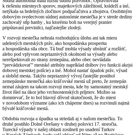
Súdna autonómia mala nižšiu súdnu právomoc. Oprávňovala
k riešeniu miestnych sporov, majetkových záležitostí, krádeží a iné,
netýkala sa hrdelných zločinov podpaľačstva a zbojstva. Osobitným
dobovým svedectvom súdnej autonómie mestečka je v strede dediny
zachovalý stĺp hanby , ku ktorému boli na verejný pranier
pripútavaní previnilci, najčastejšie zlodeji.
V rozvoji mestečka nehrala rozhodujúcu úlohu ani tak miera
udelených mestských práv, ako hospodárska prosperita
a hospodárska sila obce. Tá buď mohla výsady ubrániť a rozšíriť,
alebo pod vplyvom nepriaznivých okolností sa výsady alebo
nerešpektovali zo strany zemepána, alebo obec nevládala
“prevádzkovať” mestské atribúty napríklad drábov (vo funkcii akejsi
dobovej mestskej polície) a iné. Mohol nastať úpadok práv, výsad
a slobôd mesta. Takýto nepriaznivý vývoj častejšie postihol
zemepánske mestečká ako kráľovské mestá už preto, že zemepán
nemal záujem na takom rozvoji mesta, kde by samostatný mestský
život išiel na úkor jeho vrchnostenských príjmov. Možno sa
domnievať, že to bol hlavný dôvod skutočnosti, že do miest
v novodobom význame (ako ich chápeme dnes) sa rozvinuli najmä
bývalé kráľovské mestá.
Obdobia rozvoja a úpadku sa striedali aj v našom mestečku. To
druhé postihlo Dolné Orešany v druhej polovici 17. storočia.
Turecké výpady v našej oblasti zosilneli po usadení Turkov
v Nových Zámkoch, kedy celá oblasť od Nitry až po Bratislavu