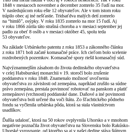
1848 v mesiacoch november a december zomrelo 35 ľudí na mor.
V nasledujúcom roku ešte 12 obyvateľov. Ale v tom istom roku
trápilo obec aj iné nešťastie. Tridsaťdva malých detí zomrelo
na “himlô”, osýpky. V roku 1835 zomrelo na mor 15 ľudí. Aj
v roku 1866 zúrila táto strašná choroba a v mesiaci september jej
padlo za obeť 8 osôb a v mesiaci október 45, spolu teda
53 obyvateľov.
Na základe Urbárskeho patentu z roku 1853 a zákonného článku
z roku 1871 boli začaté komasačné práce. Ich cieľom bolo scelenie
rozdrobených pozemkov. Komasačné spory riešil komasačný súd.
Najvýznamnejším zásahom do života dedinského obyvateľstva
v celej Habsburskej monarchii v 19. storočí bolo zrušenie
poddanstva v roku 1848. Znamenalo možnosť uvoľnenia
obyvateľstva zo závislosti od zemepána, napríklad zrušilo sa súdne
právo zemepána, prestala povinnosť robotovať na panskom a platiť
zemepánovi (vrchnosti) poddanské dane. Daňové a iné povinnosti
obyvateľstva boli určené iba voči štátu. Zo šľachtického pôdneho
fondu sa vyčlenila urbárska pôda, ktorá sa stala vlastníctvom
usadlíkov.
Ďalšia udalosť, ktorá na 50 rokov ovplyvnila Uhorsko a v mnohom
negatívne poznačila život obyvateľstva na Slovensku bolo Rakúsko-
Uhorské vyrovnanie, od ktorého sa aj v našej dedine stáva štátnym