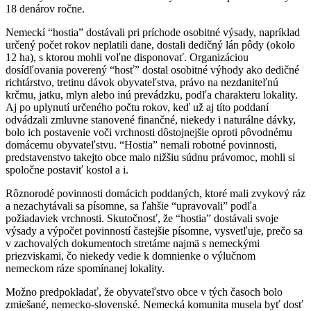
18 denárov ročne.
Nemeckí “hostia” dostávali pri príchode osobitné výsady, napríklad
určený počet rokov neplatili dane, dostali dedičný lán pôdy (okolo
12 ha), s ktorou mohli voľne disponovať. Organizáciou
dosídľovania poverený “hosť” dostal osobitné výhody ako dedičné
richtárstvo, tretinu dávok obyvateľstva, právo na nezdaniteľnú
krčmu, jatku, mlyn alebo inú prevádzku, podľa charakteru lokality.
Aj po uplynutí určeného počtu rokov, keď už aj títo poddaní
odvádzali zmluvne stanovené finančné, niekedy i naturálne dávky,
bolo ich postavenie voči vrchnosti dôstojnejšie oproti pôvodnému
domácemu obyvateľstvu. “Hostia” nemali robotné povinnosti,
predstavenstvo takejto obce malo nižšiu súdnu právomoc, mohli si
spoločne postaviť kostol a i.
Rôznorodé povinnosti domácich poddaných, ktoré mali zvykový ráz
a nezachytávali sa písomne, sa ľahšie “upravovali” podľa
požiadaviek vrchnosti. Skutočnosť, že “hostia” dostávali svoje
výsady a výpočet povinností častejšie písomne, vysvetľuje, prečo sa
v zachovalých dokumentoch stretáme najmä s nemeckými
priezviskami, čo niekedy vedie k domnienke o výlučnom
nemeckom ráze spomínanej lokality.
Možno predpokladať, že obyvateľstvo obce v tých časoch bolo
zmiešané, nemecko-slovenské. Nemecká komunita musela byť dosť