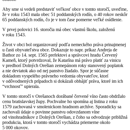
Aby sme si vedeli predstaviť veľkosť obce v tomto storočí, uveďme,
že v roku 1543 mala obec 51 poddanských rodín, o 40 rokov neskôr
65 poddanských rodín, čo je v tom čase pomerne veľké osídlenie.
V prvej polovici 16. storočia má obec vlastnú školu, založenú
v roku 1543.
Život v obci bol organizovaný podľa nemeckého práva prinajmenej
u časti obyvateľstva obce. Dokazuje to napr. príkaz Andreja de
Bathor zo 14. sept. 1565 prefektovi a správcovi hradu Červený
Kameň, ktorý potvrdzoval, že Katarína má právo platiť za vinicu
v predhorí Dolných Orešian zemepánom roky stanovený poplatok
a nie deviatok ako od nej panstvo žiadalo. Spor je súčasne
dokladom vyspelého právneho vedomia obyvateľov, ktorí
v odôvodnených prípadoch si dokázali obhájiť práva, ktoré im ich
“vrchnosť” upierala.
V tomto storočí v Orešanoch dorábané červené víno často obdržalo
cenu bratislavskej župy. Pochvalne ho spomína aj listina z roku
1579 zachovaná v smolenickom hradnom archíve. Sporadicky sa
zachovali údaje o povinne panstvu odovzdanom víne
od vinohradníkov z Dolných Orešian, z čoho sa odvodzuje približná
produkcia, ktorá v tomto storočí vychádza priemerne okolo
5 000 okovov.