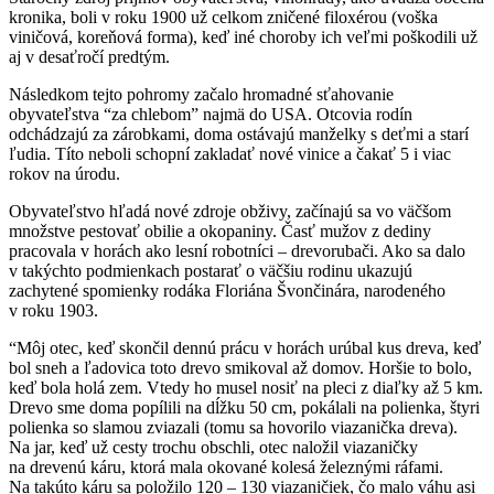
kronika, boli v roku 1900 už celkom zničené filoxérou (voška
viničová, koreňová forma), keď iné choroby ich veľmi poškodili už
aj v desaťročí predtým.
Následkom tejto pohromy začalo hromadné sťahovanie
obyvateľstva “za chlebom” najmä do USA. Otcovia rodín
odchádzajú za zárobkami, doma ostávajú manželky s deťmi a starí
ľudia. Títo neboli schopní zakladať nové vinice a čakať 5 i viac
rokov na úrodu.
Obyvateľstvo hľadá nové zdroje obživy, začínajú sa vo väčšom
množstve pestovať obilie a okopaniny. Časť mužov z dediny
pracovala v horách ako lesní robotníci – drevorubači. Ako sa dalo
v takýchto podmienkach postarať o väčšiu rodinu ukazujú
zachytené spomienky rodáka Floriána Švončinára, narodeného
v roku 1903.
“Môj otec, keď skončil dennú prácu v horách urúbal kus dreva, keď
bol sneh a ľadovica toto drevo smikoval až domov. Horšie to bolo,
keď bola holá zem. Vtedy ho musel nosiť na pleci z diaľky až 5 km.
Drevo sme doma popílili na dĺžku 50 cm, pokálali na polienka, štyri
polienka so slamou zviazali (tomu sa hovorilo viazanička dreva).
Na jar, keď už cesty trochu obschli, otec naložil viazaničky
na drevenú káru, ktorá mala okované kolesá železnými ráfami.
Na takúto káru sa položilo 120 – 130 viazaničiek, čo malo váhu asi