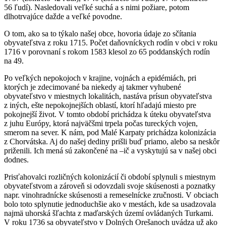
56 ľudí). Nasledovali veľké suchá a s nimi požiare, potom
dlhotrvajúce dažde a veľké povodne.
O tom, ako sa to týkalo našej obce, hovoria údaje zo sčítania
obyvateľstva z roku 1715. Počet daňovníckych rodín v obci v roku
1716 v porovnaní s rokom 1583 klesol zo 65 poddanských rodín
na 49.
Po veľkých nepokojoch v krajine, vojnách a epidémiách, pri
ktorých je zdecimované ba niekedy aj takmer vyhubené
obyvateľstvo v miestnych lokalitách, nastáva prísun obyvateľstva
z iných, ešte nepokojnejších oblastí, ktorí hľadajú miesto pre
pokojnejší život. V tomto období prichádza k úteku obyvateľstva
z juhu Európy, ktorá najväčšmi trpela počas tureckých vojen,
smerom na sever. K nám, pod Malé Karpaty prichádza kolonizácia
z Chorvátska. Aj do našej dediny prišli buď priamo, alebo sa neskôr
priženili. Ich mená sú zakončené na –ič a vyskytujú sa v našej obci
dodnes.
Prisťahovalci rozličných kolonizácií či období splynuli s miestnym
obyvateľstvom a zároveň si odovzdali svoje skúsenosti a poznatky
napr. vinohradnícke skúsenosti a remeselnícke zručnosti. V obciach
bolo toto splynutie jednoduchšie ako v mestách, kde sa usadzovala
najmä uhorská šľachta z maďarských území ovládaných Turkami.
V roku 1736 sa obyvateľstvo v Dolných Orešanoch uvádza už ako