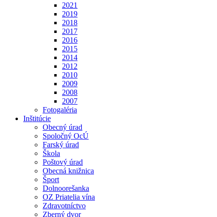
2021
2019
2018
2017
2016
2015
2014
2012
2010
2009
2008
2007
Fotogaléria
Inštitúcie
Obecný úrad
Spoločný OcÚ
Farský úrad
Škola
Poštový úrad
Obecná knižnica
Šport
Dolnoorešanka
OZ Priatelia vína
Zdravotníctvo
Zberný dvor