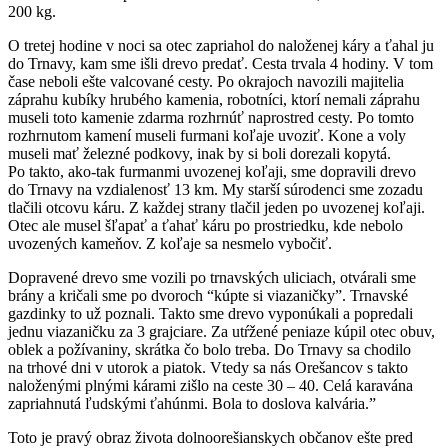
200 kg.
O tretej hodine v noci sa otec zapriahol do naloženej káry a ťahal ju
do Trnavy, kam sme išli drevo predať. Cesta trvala 4 hodiny. V tom
čase neboli ešte valcované cesty. Po okrajoch navozili majitelia
záprahu kubíky hrubého kamenia, robotníci, ktorí nemali záprahu
museli toto kamenie zdarma rozhrnúť naprostred cesty. Po tomto
rozhrnutom kamení museli furmani koľaje uvoziť. Kone a voly
museli mať železné podkovy, inak by si boli dorezali kopytá.
Po takto, ako-tak furmanmi uvozenej koľaji, sme dopravili drevo
do Trnavy na vzdialenosť 13 km. My starší súrodenci sme zozadu
tlačili otcovu káru. Z každej strany tlačil jeden po uvozenej koľaji.
Otec ale musel šľapať a ťahať káru po prostriedku, kde nebolo
uvozených kameňov. Z koľaje sa nesmelo vybočiť.
Dopravené drevo sme vozili po trnavských uliciach, otvárali sme
brány a kričali sme po dvoroch “kúpte si viazaničky”. Trnavské
gazdinky to už poznali. Takto sme drevo vyponúkali a popredali
jednu viazaničku za 3 grajciare. Za utŕžené peniaze kúpil otec obuv,
oblek a požívaniny, skrátka čo bolo treba. Do Trnavy sa chodilo
na trhové dni v utorok a piatok. Vtedy sa nás Orešancov s takto
naloženými plnými kárami zišlo na ceste 30 – 40. Celá karavána
zapriahnutá ľudskými ťahúnmi. Bola to doslova kalvária.”
Toto je pravý obraz života dolnoorešianskych občanov ešte pred