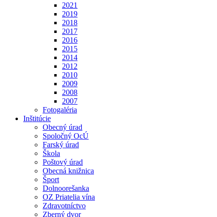
2021
2019
2018
2017
2016
2015
2014
2012
2010
2009
2008
2007
Fotogaléria
Inštitúcie
Obecný úrad
Spoločný OcÚ
Farský úrad
Škola
Poštový úrad
Obecná knižnica
Šport
Dolnoorešanka
OZ Priatelia vína
Zdravotníctvo
Zberný dvor