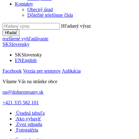
Kontakty
Obecný úrad
Dôležité telefónne čísla
Hľadaný výraz
Hľadať
rozšírené vyhľadávanie
SK
Slovensky
SK
Slovensky
EN
English
Facebook
Verzia pre seniorov
Aplikácia
Vítame Vás na stránke obce
ou@dolneoresany.sk
+421 335 582 101
Úradná tabuľa
Ako vybaviť
Zvoz odpadu
Fotogaléria