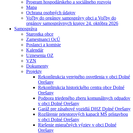
Program hospodárskeho a sociálneho rozvoja
Mapa
Ochrana osobných údajov
Voľby do orgánov samosprávy obci a Voľby do
orgánov samosprávnych krajov 24. októbra 2026
Samospráva
Starostka obce
Zamestnanci OcÚ
Poslanci a komisie
Kalendár
Uznesenia OZ
VZN
Dokumenty
Projekty
Rekonštrukcia verejného osvetlenia v obci Dolné
Orešany
Rekonštrukcia historického centra obce Dolné
Orešany
Podpora triedeného zberu komunálnych odpadov
v obci Dolné Orešany
Garáž pre zásahové vozidlá DHZ Dolné Orešany
Rozšírenie priestorových kapacít MŠ prístavbou
v obci Dolné Orešany
Riešenie migračných výziev v obci Dolné
Orešany