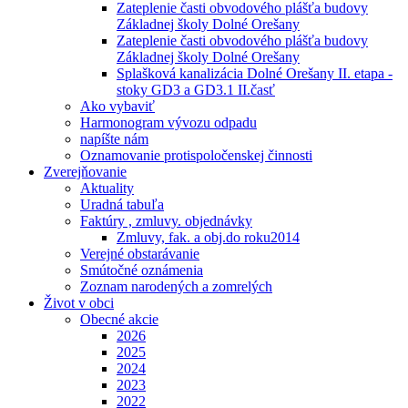
Zateplenie časti obvodového plášťa budovy
Základnej školy Dolné Orešany
Zateplenie časti obvodového plášťa budovy
Základnej školy Dolné Orešany
Splašková kanalizácia Dolné Orešany II. etapa -
stoky GD3 a GD3.1 II.časť
Ako vybaviť
Harmonogram vývozu odpadu
napíšte nám
Oznamovanie protispoločenskej činnosti
Zverejňovanie
Aktuality
Uradná tabuľa
Faktúry , zmluvy. objednávky
Zmluvy, fak. a obj.do roku2014
Verejné obstarávanie
Smútočné oznámenia
Zoznam narodených a zomrelých
Život v obci
Obecné akcie
2026
2025
2024
2023
2022