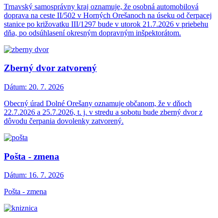
Trnavský samosprávny kraj oznamuje, že osobná automobilová
doprava na ceste II/502 v Horných Orešanoch na úseku od čerpacej
stanice po križovatku III/1297 bude v utorok 21.7.2026 v priebehu
dňa, po odsúhlasení okresným dopravným inšpektorátom.
Zberný dvor zatvorený
Dátum:
20. 7. 2026
Obecný úrad Dolné Orešany oznamuje občanom, že v dňoch
22.7.2026 a 25.7.2026, t. j. v stredu a sobotu bude zberný dvor z
dôvodu čerpania dovolenky zatvorený.
Pošta - zmena
Dátum:
16. 7. 2026
Pošta - zmena