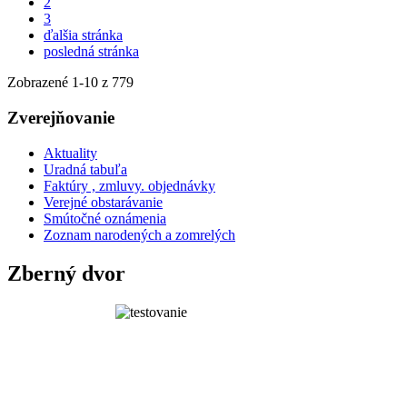
2
3
ďalšia stránka
posledná stránka
Zobrazené
1
-
10
z 779
Zverejňovanie
Aktuality
Uradná tabuľa
Faktúry , zmluvy. objednávky
Verejné obstarávanie
Smútočné oznámenia
Zoznam narodených a zomrelých
Zberný dvor