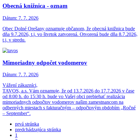
Obecná knižnica - oznam
Dátum:
7. 7. 2026
Obec Dolné Orešany oznamuje občanom, že obecná knižnica bude
dňa 9.7.2026, t.j. vo štvrtok zatvorená. Otvorená bude dňa 8.7.2026,
t.j. v stredu.
Mimoriadny odpočet vodomerov
Dátum:
7. 7. 2026
Vážení zákazníci,
TAVOS, a.s. Vám oznamuje, že od 13.7.2026 do 17.7.2026 v čase
od 8:00 h. do 15:30 h. bude vo Vašej obci prebiehať realizácia
mimoriadnych odpočtov vodomerov našim zamestnancom na
odberných miestach s fakturačným – odpočtovým obdobím „Ročné
– September“.
prvá stránka
predchádzajúca stránka
1