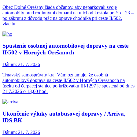
Obec Dolné Orešany žiada občanov, aby neparkovali svoje
automobily pred rodinnými domami na ulici od kostola po č. d. 23 –
po zákrutu z dôvodu prác na oprave chodníka pri ceste II/502.
viac tu
Spustenie osobnej automobilovej dopravy na ceste
II/502 v Horných Orešanoch
Dátum:
21. 7. 2026
Trnavský samosprávny kraj Vám oznamuje, že osobná
automobilová doprava na ceste II/502 v Horných Orešanoch na
úseku od čerpacej stanice po križovatku III/1297 je spustená od dnes
21.7.2026 o 13,00 hod.
Ukončenie výluky autobusovej dopravy / Arriva,
IDS BK
Dátum:
21. 7. 2026