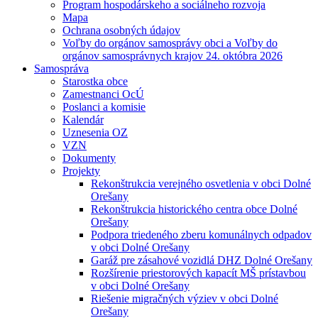
Program hospodárskeho a sociálneho rozvoja
Mapa
Ochrana osobných údajov
Voľby do orgánov samosprávy obci a Voľby do
orgánov samosprávnych krajov 24. októbra 2026
Samospráva
Starostka obce
Zamestnanci OcÚ
Poslanci a komisie
Kalendár
Uznesenia OZ
VZN
Dokumenty
Projekty
Rekonštrukcia verejného osvetlenia v obci Dolné
Orešany
Rekonštrukcia historického centra obce Dolné
Orešany
Podpora triedeného zberu komunálnych odpadov
v obci Dolné Orešany
Garáž pre zásahové vozidlá DHZ Dolné Orešany
Rozšírenie priestorových kapacít MŠ prístavbou
v obci Dolné Orešany
Riešenie migračných výziev v obci Dolné
Orešany