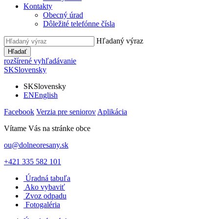
Kontakty
Obecný úrad
Dôležité telefónne čísla
Hľadaný výraz
Hľadať
rozšírené vyhľadávanie
SK
Slovensky
SK
Slovensky
EN
English
Facebook
Verzia pre seniorov
Aplikácia
Vítame Vás na stránke obce
ou@dolneoresany.sk
+421 335 582 101
Úradná tabuľa
Ako vybaviť
Zvoz odpadu
Fotogaléria