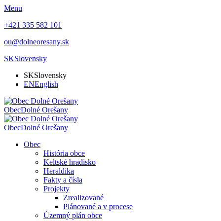
Menu
+421 335 582 101
ou@dolneoresany.sk
SK
Slovensky
SK
Slovensky
EN
English
Obec
Dolné Orešany
Obec
Dolné Orešany
Obec
História obce
Keltské hradisko
Heraldika
Fakty a čísla
Projekty
Zrealizované
Plánované a v procese
Územný plán obce