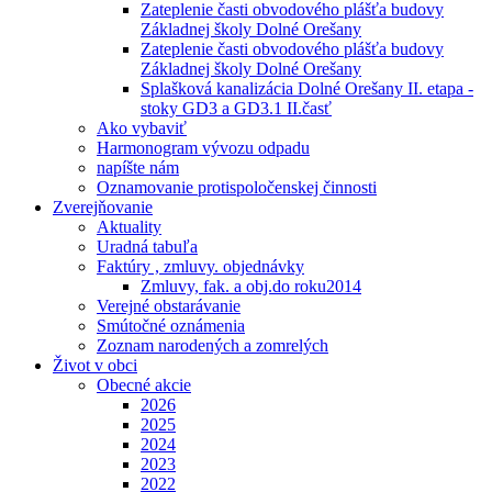
Zateplenie časti obvodového plášťa budovy
Základnej školy Dolné Orešany
Zateplenie časti obvodového plášťa budovy
Základnej školy Dolné Orešany
Splašková kanalizácia Dolné Orešany II. etapa -
stoky GD3 a GD3.1 II.časť
Ako vybaviť
Harmonogram vývozu odpadu
napíšte nám
Oznamovanie protispoločenskej činnosti
Zverejňovanie
Aktuality
Uradná tabuľa
Faktúry , zmluvy. objednávky
Zmluvy, fak. a obj.do roku2014
Verejné obstarávanie
Smútočné oznámenia
Zoznam narodených a zomrelých
Život v obci
Obecné akcie
2026
2025
2024
2023
2022