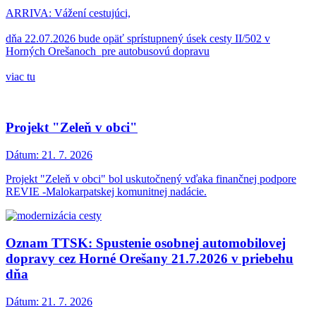
ARRIVA: Vážení cestujúci,
dňa 22.07.2026 bude opäť sprístupnený úsek cesty II/502 v
Horných Orešanoch pre autobusovú dopravu
viac tu
Projekt "Zeleň v obci"
Dátum:
21. 7. 2026
Projekt "Zeleň v obci" bol uskutočnený vďaka finančnej podpore
REVIE -Malokarpatskej komunitnej nadácie.
Oznam TTSK: Spustenie osobnej automobilovej
dopravy cez Horné Orešany 21.7.2026 v priebehu
dňa
Dátum:
21. 7. 2026