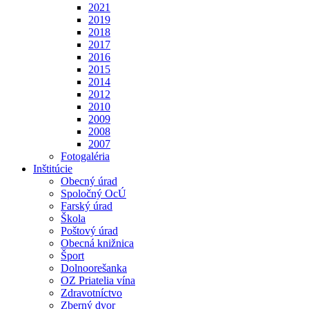
2021
2019
2018
2017
2016
2015
2014
2012
2010
2009
2008
2007
Fotogaléria
Inštitúcie
Obecný úrad
Spoločný OcÚ
Farský úrad
Škola
Poštový úrad
Obecná knižnica
Šport
Dolnoorešanka
OZ Priatelia vína
Zdravotníctvo
Zberný dvor