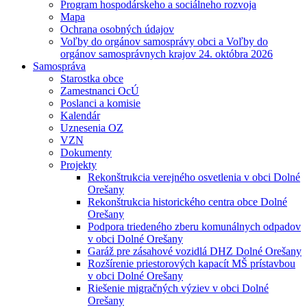
Program hospodárskeho a sociálneho rozvoja
Mapa
Ochrana osobných údajov
Voľby do orgánov samosprávy obci a Voľby do
orgánov samosprávnych krajov 24. októbra 2026
Samospráva
Starostka obce
Zamestnanci OcÚ
Poslanci a komisie
Kalendár
Uznesenia OZ
VZN
Dokumenty
Projekty
Rekonštrukcia verejného osvetlenia v obci Dolné
Orešany
Rekonštrukcia historického centra obce Dolné
Orešany
Podpora triedeného zberu komunálnych odpadov
v obci Dolné Orešany
Garáž pre zásahové vozidlá DHZ Dolné Orešany
Rozšírenie priestorových kapacít MŠ prístavbou
v obci Dolné Orešany
Riešenie migračných výziev v obci Dolné
Orešany