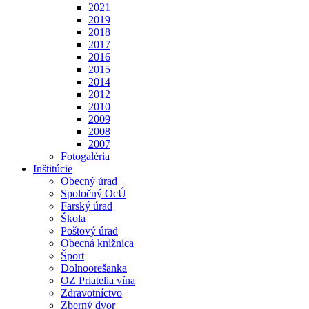
2021
2019
2018
2017
2016
2015
2014
2012
2010
2009
2008
2007
Fotogaléria
Inštitúcie
Obecný úrad
Spoločný OcÚ
Farský úrad
Škola
Poštový úrad
Obecná knižnica
Šport
Dolnoorešanka
OZ Priatelia vína
Zdravotníctvo
Zberný dvor