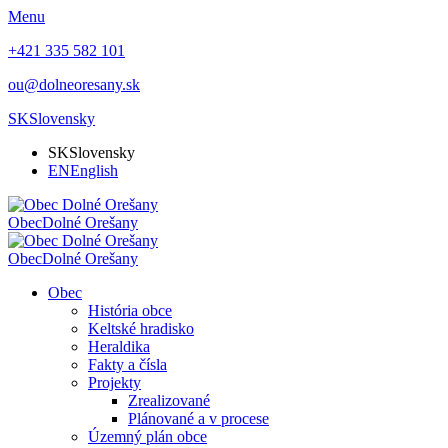
Menu
+421 335 582 101
ou@dolneoresany.sk
SK
Slovensky
SK
Slovensky
EN
English
Obec
Dolné Orešany
Obec
Dolné Orešany
Obec
História obce
Keltské hradisko
Heraldika
Fakty a čísla
Projekty
Zrealizované
Plánované a v procese
Územný plán obce