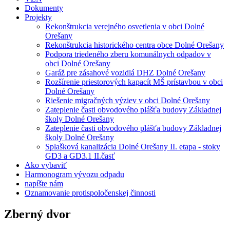
Dokumenty
Projekty
Rekonštrukcia verejného osvetlenia v obci Dolné
Orešany
Rekonštrukcia historického centra obce Dolné Orešany
Podpora triedeného zberu komunálnych odpadov v
obci Dolné Orešany
Garáž pre zásahové vozidlá DHZ Dolné Orešany
Rozšírenie priestorových kapacít MŠ prístavbou v obci
Dolné Orešany
Riešenie migračných výziev v obci Dolné Orešany
Zateplenie časti obvodového plášťa budovy Základnej
školy Dolné Orešany
Zateplenie časti obvodového plášťa budovy Základnej
školy Dolné Orešany
Splašková kanalizácia Dolné Orešany II. etapa - stoky
GD3 a GD3.1 II.časť
Ako vybaviť
Harmonogram vývozu odpadu
napíšte nám
Oznamovanie protispoločenskej činnosti
Zberný dvor