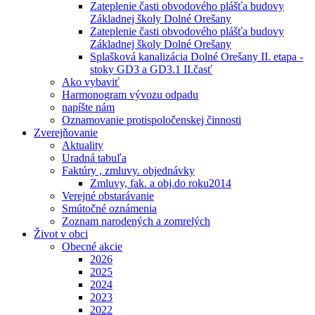
Zateplenie časti obvodového plášťa budovy
Základnej školy Dolné Orešany
Zateplenie časti obvodového plášťa budovy
Základnej školy Dolné Orešany
Splašková kanalizácia Dolné Orešany II. etapa -
stoky GD3 a GD3.1 II.časť
Ako vybaviť
Harmonogram vývozu odpadu
napíšte nám
Oznamovanie protispoločenskej činnosti
Zverejňovanie
Aktuality
Uradná tabuľa
Faktúry , zmluvy. objednávky
Zmluvy, fak. a obj.do roku2014
Verejné obstarávanie
Smútočné oznámenia
Zoznam narodených a zomrelých
Život v obci
Obecné akcie
2026
2025
2024
2023
2022