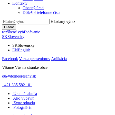
Kontakty
Obecný úrad
Dôležité telefónne čísla
Hľadaný výraz
Hľadať
rozšírené vyhľadávanie
SK
Slovensky
SK
Slovensky
EN
English
Facebook
Verzia pre seniorov
Aplikácia
Vítame Vás na stránke obce
ou@dolneoresany.sk
+421 335 582 101
Úradná tabuľa
Ako vybaviť
Zvoz odpadu
Fotogaléria