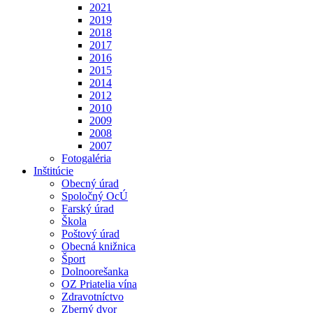
2021
2019
2018
2017
2016
2015
2014
2012
2010
2009
2008
2007
Fotogaléria
Inštitúcie
Obecný úrad
Spoločný OcÚ
Farský úrad
Škola
Poštový úrad
Obecná knižnica
Šport
Dolnoorešanka
OZ Priatelia vína
Zdravotníctvo
Zberný dvor