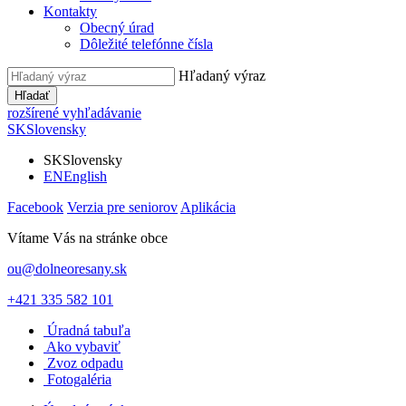
Kontakty
Obecný úrad
Dôležité telefónne čísla
Hľadaný výraz
Hľadať
rozšírené vyhľadávanie
SK
Slovensky
SK
Slovensky
EN
English
Facebook
Verzia pre seniorov
Aplikácia
Vítame Vás na stránke obce
ou@dolneoresany.sk
+421 335 582 101
Úradná tabuľa
Ako vybaviť
Zvoz odpadu
Fotogaléria