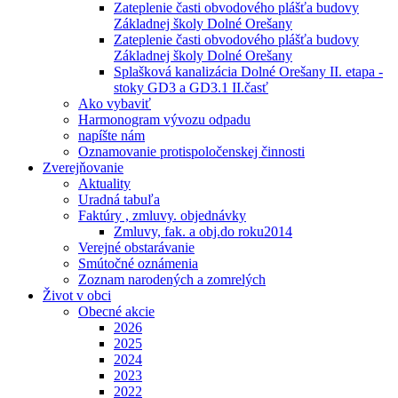
Zateplenie časti obvodového plášťa budovy
Základnej školy Dolné Orešany
Zateplenie časti obvodového plášťa budovy
Základnej školy Dolné Orešany
Splašková kanalizácia Dolné Orešany II. etapa -
stoky GD3 a GD3.1 II.časť
Ako vybaviť
Harmonogram vývozu odpadu
napíšte nám
Oznamovanie protispoločenskej činnosti
Zverejňovanie
Aktuality
Uradná tabuľa
Faktúry , zmluvy. objednávky
Zmluvy, fak. a obj.do roku2014
Verejné obstarávanie
Smútočné oznámenia
Zoznam narodených a zomrelých
Život v obci
Obecné akcie
2026
2025
2024
2023
2022