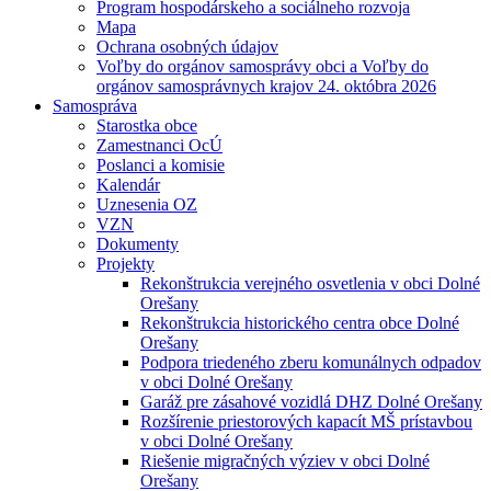
Program hospodárskeho a sociálneho rozvoja
Mapa
Ochrana osobných údajov
Voľby do orgánov samosprávy obci a Voľby do
orgánov samosprávnych krajov 24. októbra 2026
Samospráva
Starostka obce
Zamestnanci OcÚ
Poslanci a komisie
Kalendár
Uznesenia OZ
VZN
Dokumenty
Projekty
Rekonštrukcia verejného osvetlenia v obci Dolné
Orešany
Rekonštrukcia historického centra obce Dolné
Orešany
Podpora triedeného zberu komunálnych odpadov
v obci Dolné Orešany
Garáž pre zásahové vozidlá DHZ Dolné Orešany
Rozšírenie priestorových kapacít MŠ prístavbou
v obci Dolné Orešany
Riešenie migračných výziev v obci Dolné
Orešany