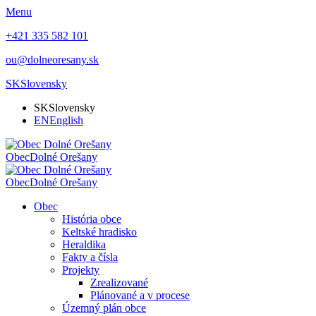
Menu
+421 335 582 101
ou@dolneoresany.sk
SK
Slovensky
SK
Slovensky
EN
English
Obec
Dolné Orešany
Obec
Dolné Orešany
Obec
História obce
Keltské hradisko
Heraldika
Fakty a čísla
Projekty
Zrealizované
Plánované a v procese
Územný plán obce