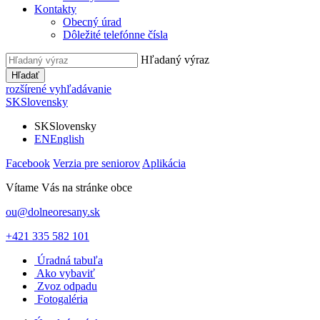
Kontakty
Obecný úrad
Dôležité telefónne čísla
Hľadaný výraz
Hľadať
rozšírené vyhľadávanie
SK
Slovensky
SK
Slovensky
EN
English
Facebook
Verzia pre seniorov
Aplikácia
Vítame Vás na stránke obce
ou@dolneoresany.sk
+421 335 582 101
Úradná tabuľa
Ako vybaviť
Zvoz odpadu
Fotogaléria