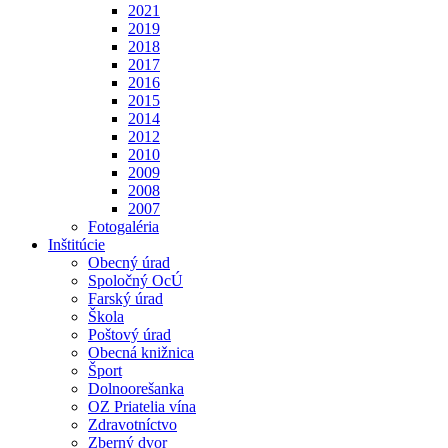
2021
2019
2018
2017
2016
2015
2014
2012
2010
2009
2008
2007
Fotogaléria
Inštitúcie
Obecný úrad
Spoločný OcÚ
Farský úrad
Škola
Poštový úrad
Obecná knižnica
Šport
Dolnoorešanka
OZ Priatelia vína
Zdravotníctvo
Zberný dvor