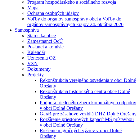
Program hospodárskeho a sociálneho rozvoja
Mapa
Ochrana osobných údajov
Voľby do orgánov samosprávy obci a Voľby do
orgánov samosprávnych krajov 24. októbra 2026
Samospráva
Starostka obce
Zamestnanci OcÚ
Poslanci a komisie
Kalendár
Uznesenia OZ
VZN
Dokumenty
Projekty
Rekonštrukcia verejného osvetlenia v obci Dolné
Orešany
Rekonštrukcia historického centra obce Dolné
Orešany
Podpora triedeného zberu komunálnych odpadov
v obci Dolné Orešany
Garáž pre zásahové vozidlá DHZ Dolné Orešany
Rozšírenie priestorových kapacít MŠ prístavbou
v obci Dolné Orešany
Riešenie migračných výziev v obci Dolné
Orešany