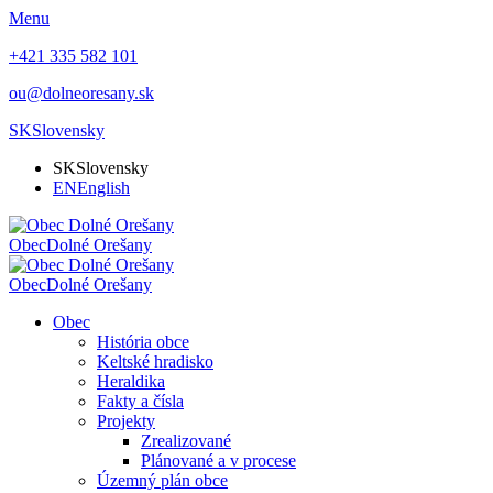
Menu
+421 335 582 101
ou@dolneoresany.sk
SK
Slovensky
SK
Slovensky
EN
English
Obec
Dolné Orešany
Obec
Dolné Orešany
Obec
História obce
Keltské hradisko
Heraldika
Fakty a čísla
Projekty
Zrealizované
Plánované a v procese
Územný plán obce