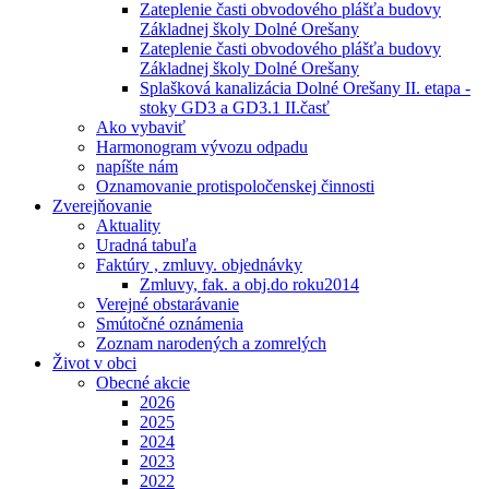
Zateplenie časti obvodového plášťa budovy
Základnej školy Dolné Orešany
Zateplenie časti obvodového plášťa budovy
Základnej školy Dolné Orešany
Splašková kanalizácia Dolné Orešany II. etapa -
stoky GD3 a GD3.1 II.časť
Ako vybaviť
Harmonogram vývozu odpadu
napíšte nám
Oznamovanie protispoločenskej činnosti
Zverejňovanie
Aktuality
Uradná tabuľa
Faktúry , zmluvy. objednávky
Zmluvy, fak. a obj.do roku2014
Verejné obstarávanie
Smútočné oznámenia
Zoznam narodených a zomrelých
Život v obci
Obecné akcie
2026
2025
2024
2023
2022