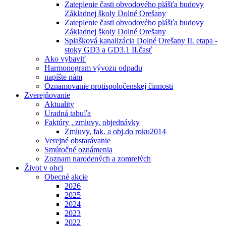
Zateplenie časti obvodového plášťa budovy
Základnej školy Dolné Orešany
Zateplenie časti obvodového plášťa budovy
Základnej školy Dolné Orešany
Splašková kanalizácia Dolné Orešany II. etapa -
stoky GD3 a GD3.1 II.časť
Ako vybaviť
Harmonogram vývozu odpadu
napíšte nám
Oznamovanie protispoločenskej činnosti
Zverejňovanie
Aktuality
Uradná tabuľa
Faktúry , zmluvy. objednávky
Zmluvy, fak. a obj.do roku2014
Verejné obstarávanie
Smútočné oznámenia
Zoznam narodených a zomrelých
Život v obci
Obecné akcie
2026
2025
2024
2023
2022