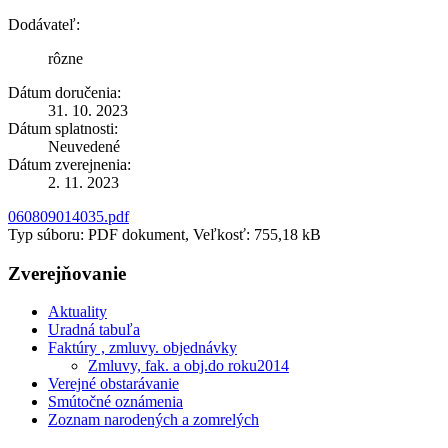
Dodávateľ:
rôzne
Dátum doručenia:
31. 10. 2023
Dátum splatnosti:
Neuvedené
Dátum zverejnenia:
2. 11. 2023
060809014035.pdf
Typ súboru: PDF dokument, Veľkosť: 755,18 kB
Zverejňovanie
Aktuality
Uradná tabuľa
Faktúry , zmluvy. objednávky
Zmluvy, fak. a obj.do roku2014
Verejné obstarávanie
Smútočné oznámenia
Zoznam narodených a zomrelých