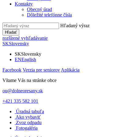
Kontakty
Obecný úrad
Dôležité telefónne čísla
Hľadaný výraz
Hľadať
rozšírené vyhľadávanie
SK
Slovensky
SK
Slovensky
EN
English
Facebook
Verzia pre seniorov
Aplikácia
Vítame Vás na stránke obce
ou@dolneoresany.sk
+421 335 582 101
Úradná tabuľa
Ako vybaviť
Zvoz odpadu
Fotogaléria