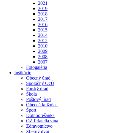
2021
2019
2018
2017
2016
2015
2014
2012
2010
2009
2008
2007
Fotogaléria
Inštitúcie
Obecný úrad
Spoločný OcÚ
Farský úrad
Škola
Poštový úrad
Obecná knižnica
Šport
Dolnoorešanka
OZ Priatelia vína
Zdravotníctvo
Zberný dvor