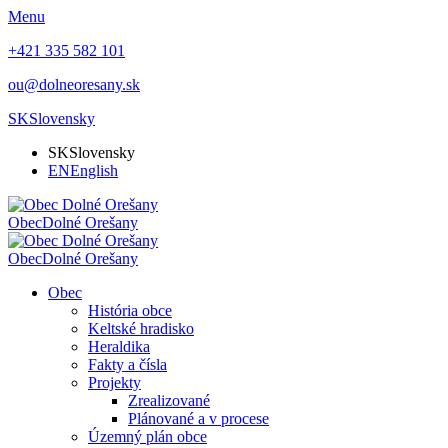
Menu
+421 335 582 101
ou@dolneoresany.sk
SK
Slovensky
SK
Slovensky
EN
English
Obec
Dolné Orešany
Obec
Dolné Orešany
Obec
História obce
Keltské hradisko
Heraldika
Fakty a čísla
Projekty
Zrealizované
Plánované a v procese
Územný plán obce