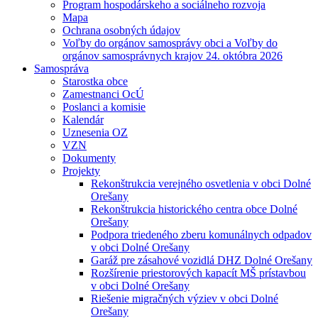
Program hospodárskeho a sociálneho rozvoja
Mapa
Ochrana osobných údajov
Voľby do orgánov samosprávy obci a Voľby do
orgánov samosprávnych krajov 24. októbra 2026
Samospráva
Starostka obce
Zamestnanci OcÚ
Poslanci a komisie
Kalendár
Uznesenia OZ
VZN
Dokumenty
Projekty
Rekonštrukcia verejného osvetlenia v obci Dolné
Orešany
Rekonštrukcia historického centra obce Dolné
Orešany
Podpora triedeného zberu komunálnych odpadov
v obci Dolné Orešany
Garáž pre zásahové vozidlá DHZ Dolné Orešany
Rozšírenie priestorových kapacít MŠ prístavbou
v obci Dolné Orešany
Riešenie migračných výziev v obci Dolné
Orešany