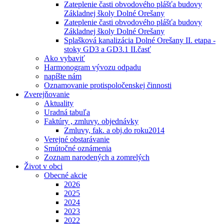
Zateplenie časti obvodového plášťa budovy
Základnej školy Dolné Orešany
Zateplenie časti obvodového plášťa budovy
Základnej školy Dolné Orešany
Splašková kanalizácia Dolné Orešany II. etapa -
stoky GD3 a GD3.1 II.časť
Ako vybaviť
Harmonogram vývozu odpadu
napíšte nám
Oznamovanie protispoločenskej činnosti
Zverejňovanie
Aktuality
Uradná tabuľa
Faktúry , zmluvy. objednávky
Zmluvy, fak. a obj.do roku2014
Verejné obstarávanie
Smútočné oznámenia
Zoznam narodených a zomrelých
Život v obci
Obecné akcie
2026
2025
2024
2023
2022