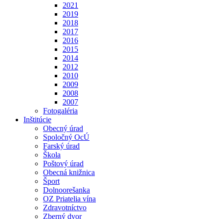
2021
2019
2018
2017
2016
2015
2014
2012
2010
2009
2008
2007
Fotogaléria
Inštitúcie
Obecný úrad
Spoločný OcÚ
Farský úrad
Škola
Poštový úrad
Obecná knižnica
Šport
Dolnoorešanka
OZ Priatelia vína
Zdravotníctvo
Zberný dvor