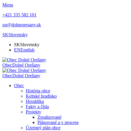
Menu
+421 335 582 101
ou@dolneoresany.sk
SK
Slovensky
SK
Slovensky
EN
English
Obec
Dolné Orešany
Obec
Dolné Orešany
Obec
História obce
Keltské hradisko
Heraldika
Fakty a čísla
Projekty
Zrealizované
Plánované a v procese
Územný plán obce