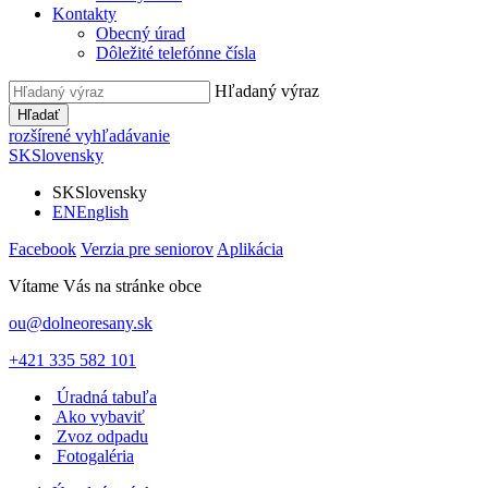
Kontakty
Obecný úrad
Dôležité telefónne čísla
Hľadaný výraz
Hľadať
rozšírené vyhľadávanie
SK
Slovensky
SK
Slovensky
EN
English
Facebook
Verzia pre seniorov
Aplikácia
Vítame Vás na stránke obce
ou@dolneoresany.sk
+421 335 582 101
Úradná tabuľa
Ako vybaviť
Zvoz odpadu
Fotogaléria