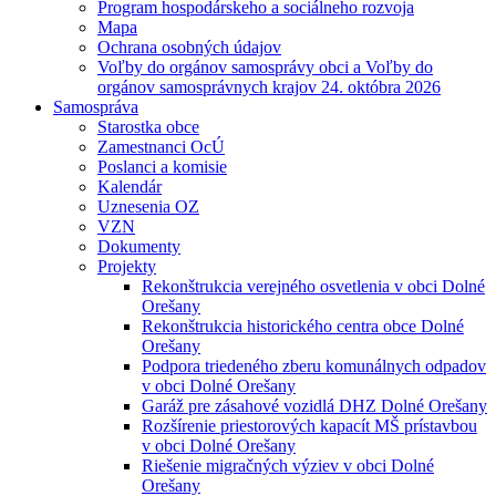
Program hospodárskeho a sociálneho rozvoja
Mapa
Ochrana osobných údajov
Voľby do orgánov samosprávy obci a Voľby do
orgánov samosprávnych krajov 24. októbra 2026
Samospráva
Starostka obce
Zamestnanci OcÚ
Poslanci a komisie
Kalendár
Uznesenia OZ
VZN
Dokumenty
Projekty
Rekonštrukcia verejného osvetlenia v obci Dolné
Orešany
Rekonštrukcia historického centra obce Dolné
Orešany
Podpora triedeného zberu komunálnych odpadov
v obci Dolné Orešany
Garáž pre zásahové vozidlá DHZ Dolné Orešany
Rozšírenie priestorových kapacít MŠ prístavbou
v obci Dolné Orešany
Riešenie migračných výziev v obci Dolné
Orešany