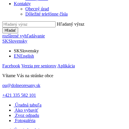
Kontakty
Obecný úrad
Dôležité telefónne čísla
Hľadaný výraz
Hľadať
rozšírené vyhľadávanie
SK
Slovensky
SK
Slovensky
EN
English
Facebook
Verzia pre seniorov
Aplikácia
Vítame Vás na stránke obce
ou@dolneoresany.sk
+421 335 582 101
Úradná tabuľa
Ako vybaviť
Zvoz odpadu
Fotogaléria