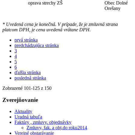
oprava strechy ZŠ
Obec Dolné
Orešany
* Uvedená cena je konečná. V prípade, že je zmluvná strana
platcom DPH, je cena uvedená vrátane DPH.
prvá stránka
predchádzajúca stránka
3
4
5
6
ďalšia stránka
posledná stránka
Zobrazené
101
-
125
z 150
Zverejňovanie
Aktuality
Uradná tabuľa
Faktúry , zmluvy. objednávky
Zmluvy, fak. a obj.do roku2014
Verejné obstarávanie