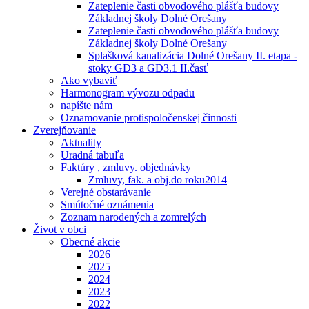
Zateplenie časti obvodového plášťa budovy
Základnej školy Dolné Orešany
Zateplenie časti obvodového plášťa budovy
Základnej školy Dolné Orešany
Splašková kanalizácia Dolné Orešany II. etapa -
stoky GD3 a GD3.1 II.časť
Ako vybaviť
Harmonogram vývozu odpadu
napíšte nám
Oznamovanie protispoločenskej činnosti
Zverejňovanie
Aktuality
Uradná tabuľa
Faktúry , zmluvy. objednávky
Zmluvy, fak. a obj.do roku2014
Verejné obstarávanie
Smútočné oznámenia
Zoznam narodených a zomrelých
Život v obci
Obecné akcie
2026
2025
2024
2023
2022