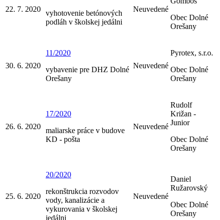
Gombos
22. 7. 2020
Neuvedené
vyhotovenie betónových
Obec Dolné
podláh v školskej jedálni
Orešany
11/2020
Pyrotex, s.r.o.
30. 6. 2020
Neuvedené
vybavenie pre DHZ Dolné
Obec Dolné
Orešany
Orešany
Rudolf
17/2020
Križan -
Junior
26. 6. 2020
Neuvedené
maliarske práce v budove
KD - pošta
Obec Dolné
Orešany
20/2020
Daniel
Ružarovský
rekonštrukcia rozvodov
25. 6. 2020
Neuvedené
vody, kanalizácie a
Obec Dolné
vykurovania v školskej
Orešany
jedálni