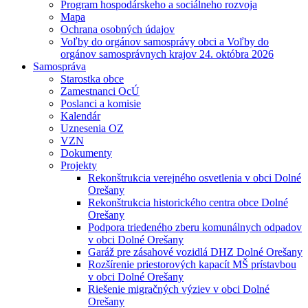
Program hospodárskeho a sociálneho rozvoja
Mapa
Ochrana osobných údajov
Voľby do orgánov samosprávy obci a Voľby do
orgánov samosprávnych krajov 24. októbra 2026
Samospráva
Starostka obce
Zamestnanci OcÚ
Poslanci a komisie
Kalendár
Uznesenia OZ
VZN
Dokumenty
Projekty
Rekonštrukcia verejného osvetlenia v obci Dolné
Orešany
Rekonštrukcia historického centra obce Dolné
Orešany
Podpora triedeného zberu komunálnych odpadov
v obci Dolné Orešany
Garáž pre zásahové vozidlá DHZ Dolné Orešany
Rozšírenie priestorových kapacít MŠ prístavbou
v obci Dolné Orešany
Riešenie migračných výziev v obci Dolné
Orešany