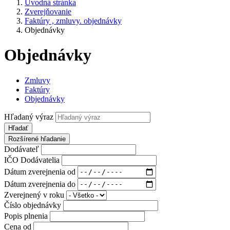
Úvodná stránka
Zverejňovanie
Faktúry , zmluvy. objednávky
Objednávky
Objednávky
Zmluvy
Faktúry
Objednávky
Hľadaný výraz
Hľadať
Rozšírené hľadanie
Dodávateľ
IČO Dodávatelia
Dátum zverejnenia od
Dátum zverejnenia do
Zverejnený v roku
Číslo objednávky
Popis plnenia
Cena od