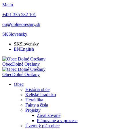
Menu
+421 335 582 101
ou@dolneoresany.sk
SK
Slovensky
SK
Slovensky
EN
English
Obec
Dolné Orešany
Obec
Dolné Orešany
Obec
História obce
Keltské hradisko
Heraldika
Fakty a čísla
Projekty
Zrealizované
Plánované a v procese
Územný plán obce