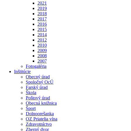
2021
2019
2018
2017
2016
2015
2014
2012
2010
2009
2008
2007
Fotogaléria
Inštitúcie
Obecný úrad
Spoločný OcÚ
Farský úrad
Škola
Poštový úrad
Obecná knižnica
Šport
Dolnoorešanka
OZ Priatelia vína
Zdravotníctvo
Zberný dvor