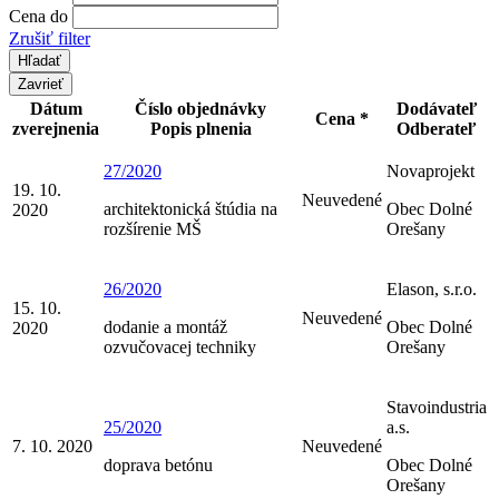
Cena do
Zrušiť filter
Zavrieť
Dátum
Číslo objednávky
Dodávateľ
Cena *
zverejnenia
Popis plnenia
Odberateľ
27/2020
Novaprojekt
19. 10.
Neuvedené
architektonická štúdia na
Obec Dolné
2020
rozšírenie MŠ
Orešany
26/2020
Elason, s.r.o.
15. 10.
Neuvedené
dodanie a montáž
Obec Dolné
2020
ozvučovacej techniky
Orešany
Stavoindustria
25/2020
a.s.
7. 10. 2020
Neuvedené
doprava betónu
Obec Dolné
Orešany