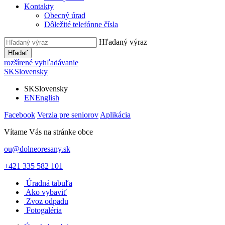
Kontakty
Obecný úrad
Dôležité telefónne čísla
Hľadaný výraz
Hľadať
rozšírené vyhľadávanie
SK
Slovensky
SK
Slovensky
EN
English
Facebook
Verzia pre seniorov
Aplikácia
Vítame Vás na stránke obce
ou@dolneoresany.sk
+421 335 582 101
Úradná tabuľa
Ako vybaviť
Zvoz odpadu
Fotogaléria