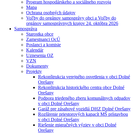
Program hospodárskeho a sociálneho rozvoja
Mapa
Ochrana osobných údajov
Voľby do orgánov samosprávy obci a Voľby do
orgánov samosprávnych krajov 24. októbra 2026
Samospráva
Starostka obce
Zamestnanci OcÚ
Poslanci a komisie
Kalendár
Uznesenia OZ
VZN
Dokumenty
Projekty
Rekonštrukcia verejného osvetlenia v obci Dolné
Orešany
Rekonštrukcia historického centra obce Dolné
Orešany
Podpora triedeného zberu komunálnych odpadov
v obci Dolné Orešany
Garáž pre zásahové vozidlá DHZ Dolné Orešany
Rozšírenie priestorových kapacít MŠ prístavbou
v obci Dolné Orešany
Riešenie migračných výziev v obci Dolné
Orešany