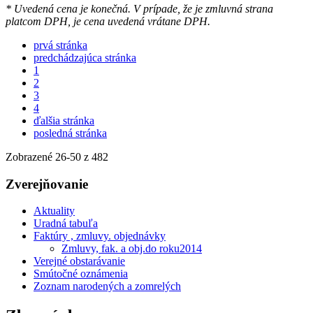
* Uvedená cena je konečná. V prípade, že je zmluvná strana
platcom DPH, je cena uvedená vrátane DPH.
prvá stránka
predchádzajúca stránka
1
2
3
4
ďalšia stránka
posledná stránka
Zobrazené
26
-
50
z 482
Zverejňovanie
Aktuality
Uradná tabuľa
Faktúry , zmluvy. objednávky
Zmluvy, fak. a obj.do roku2014
Verejné obstarávanie
Smútočné oznámenia
Zoznam narodených a zomrelých