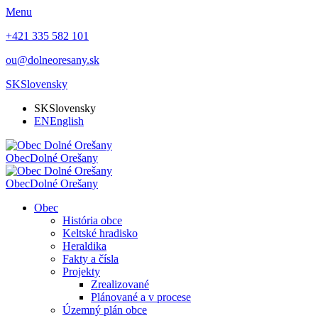
Menu
+421 335 582 101
ou@dolneoresany.sk
SK
Slovensky
SK
Slovensky
EN
English
Obec
Dolné Orešany
Obec
Dolné Orešany
Obec
História obce
Keltské hradisko
Heraldika
Fakty a čísla
Projekty
Zrealizované
Plánované a v procese
Územný plán obce