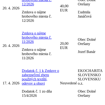
12/2026
Orešany
40,00
20. 4. 2026
EUR
Zmluva o nájme
Ľudmila
hrobového miesta č.
Janáčová
12/2026
Zmluva o nájme
hrobového miesta č.
Obec Dolné
11/2026
20,00
Orešany
20. 4. 2026
EUR
Zmluva o nájme
Jozef Banár
hrobového miesta č.
11/2026
Dodatok č. 1 k Zmluve o
EKOCHARITA
zabezpečení zberu
SLOVENSKO
použitých textílií,
SLOVENSKU
17. 4. 2026
Neuvedené
odevov a obuvi
o.z.
Dodatok č. 1 zo dňa
Obec Dolné
15/4/2026
Orešany