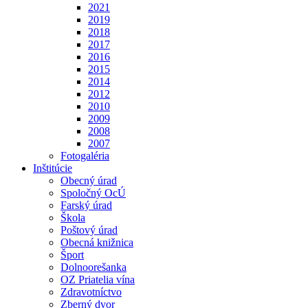
2021
2019
2018
2017
2016
2015
2014
2012
2010
2009
2008
2007
Fotogaléria
Inštitúcie
Obecný úrad
Spoločný OcÚ
Farský úrad
Škola
Poštový úrad
Obecná knižnica
Šport
Dolnoorešanka
OZ Priatelia vína
Zdravotníctvo
Zberný dvor