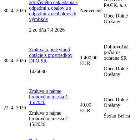
združeného nakladania s
PACK, a. s.
odpadmi z obalov a s
30. 4. 2026
Neuvedené
odpadmi z neobalových
Obec Dolné
výrobkov
Orešany
2 zo dňa 7.4.2026
Dobrovoľná
Zmluva o poskytnutí
požiarna
dotácie z prostriedkov
1 400,00
ochrana SR
30. 4. 2026
DPO SR
EUR
Obec Dolné
1426030
Orešany
Zmluva o nájme
hrobového miesta č.
Obec Dolné
15/2026
40,00
Orešany
22. 4. 2026
EUR
Zmluva o nájme
Štefan Belica
hrobového miesta č.
15/2026