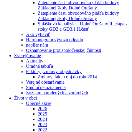
Zateplenie časti obvodového plášťa budovy
Základnej školy Dolné Orešany
Zateplenie časti obvodového plášťa budovy
Základnej školy Dolné Orešany
Splašková kanalizácia Dolné Orešany II. etapa -
stoky GD3 a GD3.1 II.časť
Ako vybaviť
Harmonogram vývozu odpadu
napíšte nám
Oznamovanie protispoločenskej činnosti
Zverejňovanie
Aktuality
Uradná tabuľa
Faktúry , zmluvy. objednávky
Zmluvy, fak. a obj.do roku2014
Verejné obstarávanie
Smútočné oznámenia
Zoznam narodených a zomrelých
Život v obci
Obecné akcie
2026
2025
2024
2023
2022