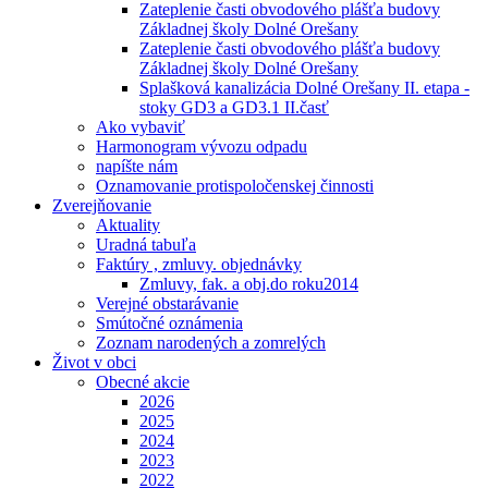
Zateplenie časti obvodového plášťa budovy
Základnej školy Dolné Orešany
Zateplenie časti obvodového plášťa budovy
Základnej školy Dolné Orešany
Splašková kanalizácia Dolné Orešany II. etapa -
stoky GD3 a GD3.1 II.časť
Ako vybaviť
Harmonogram vývozu odpadu
napíšte nám
Oznamovanie protispoločenskej činnosti
Zverejňovanie
Aktuality
Uradná tabuľa
Faktúry , zmluvy. objednávky
Zmluvy, fak. a obj.do roku2014
Verejné obstarávanie
Smútočné oznámenia
Zoznam narodených a zomrelých
Život v obci
Obecné akcie
2026
2025
2024
2023
2022