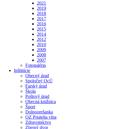
2021
2019
2018
2017
2016
2015
2014
2012
2010
2009
2008
2007
Fotogaléria
Inštitúcie
Obecný úrad
Spoločný OcÚ
Farský úrad
Škola
Poštový úrad
Obecná knižnica
Šport
Dolnoorešanka
OZ Priatelia vína
Zdravotníctvo
Zberný dvor