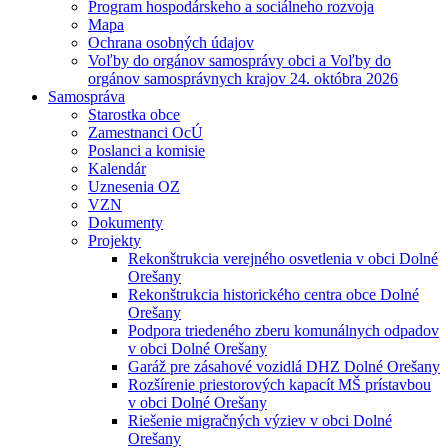
Program hospodárskeho a sociálneho rozvoja
Mapa
Ochrana osobných údajov
Voľby do orgánov samosprávy obci a Voľby do
orgánov samosprávnych krajov 24. októbra 2026
Samospráva
Starostka obce
Zamestnanci OcÚ
Poslanci a komisie
Kalendár
Uznesenia OZ
VZN
Dokumenty
Projekty
Rekonštrukcia verejného osvetlenia v obci Dolné
Orešany
Rekonštrukcia historického centra obce Dolné
Orešany
Podpora triedeného zberu komunálnych odpadov
v obci Dolné Orešany
Garáž pre zásahové vozidlá DHZ Dolné Orešany
Rozšírenie priestorových kapacít MŠ prístavbou
v obci Dolné Orešany
Riešenie migračných výziev v obci Dolné
Orešany