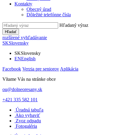
Kontakty
Obecný úrad
Dôležité telefónne čísla
Hľadaný výraz
Hľadať
rozšírené vyhľadávanie
SK
Slovensky
SK
Slovensky
EN
English
Facebook
Verzia pre seniorov
Aplikácia
Vítame Vás na stránke obce
ou@dolneoresany.sk
+421 335 582 101
Úradná tabuľa
Ako vybaviť
Zvoz odpadu
Fotogaléria