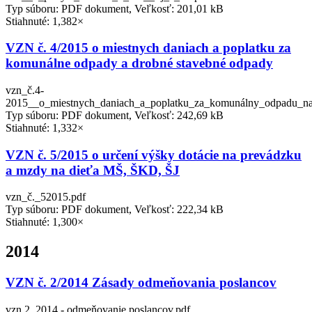
Typ súboru: PDF dokument, Veľkosť: 201,01 kB
Stiahnuté: 1,382×
VZN č. 4/2015 o miestnych daniach a poplatku za
komunálne odpady a drobné stavebné odpady
vzn_č.4-
2015__o_miestnych_daniach_a_poplatku_za_komunálny_odpadu_na
Typ súboru: PDF dokument, Veľkosť: 242,69 kB
Stiahnuté: 1,332×
VZN č. 5/2015 o určení výšky dotácie na prevádzku
a mzdy na dieťa MŠ, ŠKD, ŠJ
vzn_č._52015.pdf
Typ súboru: PDF dokument, Veľkosť: 222,34 kB
Stiahnuté: 1,300×
2014
VZN č. 2/2014 Zásady odmeňovania poslancov
vzn 2_2014 - odmeňovanie poslancov.pdf