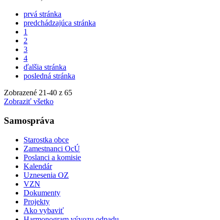
prvá stránka
predchádzajúca stránka
1
2
3
4
ďalšia stránka
posledná stránka
Zobrazené
21
-
40
z 65
Zobraziť všetko
Samospráva
Starostka obce
Zamestnanci OcÚ
Poslanci a komisie
Kalendár
Uznesenia OZ
VZN
Dokumenty
Projekty
Ako vybaviť
Harmonogram vývozu odpadu