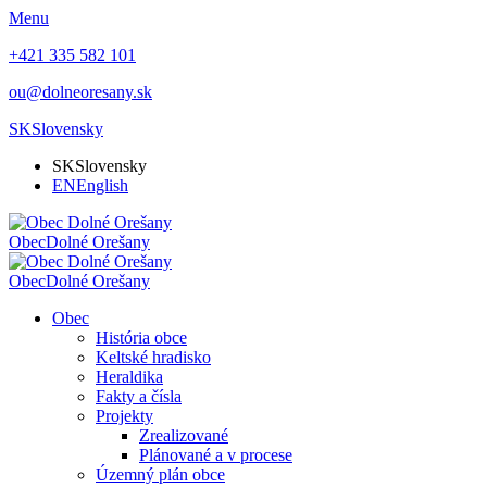
Menu
+421 335 582 101
ou@dolneoresany.sk
SK
Slovensky
SK
Slovensky
EN
English
Obec
Dolné Orešany
Obec
Dolné Orešany
Obec
História obce
Keltské hradisko
Heraldika
Fakty a čísla
Projekty
Zrealizované
Plánované a v procese
Územný plán obce