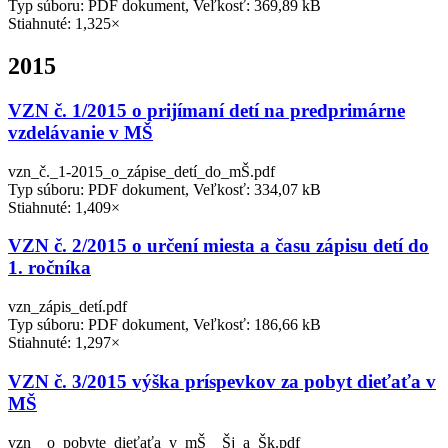
Typ súboru: PDF dokument, Veľkosť: 369,89 kB
Stiahnuté: 1,325×
2015
VZN č. 1/2015 o prijímaní detí na predprimárne
vzdelávanie v MŠ
vzn_č._1-2015_o_zápise_detí_do_mŠ.pdf
Typ súboru: PDF dokument, Veľkosť: 334,07 kB
Stiahnuté: 1,409×
VZN č. 2/2015 o určení miesta a času zápisu detí do
1. ročníka
vzn_zápis_detí.pdf
Typ súboru: PDF dokument, Veľkosť: 186,66 kB
Stiahnuté: 1,297×
VZN č. 3/2015 výška príspevkov za pobyt dieťaťa v
MŠ
vzn__o_pobyte_dieťaťa_v_mŠ__Šj_a_Šk.pdf