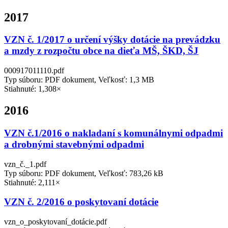
2017
VZN č. 1/2017 o určení výšky dotácie na prevádzku
a mzdy z rozpočtu obce na dieťa MŠ, ŠKD, ŠJ
000917011110.pdf
Typ súboru: PDF dokument, Veľkosť: 1,3 MB
Stiahnuté: 1,308×
2016
VZN č.1/2016 o nakladaní s komunálnymi odpadmi
a drobnými stavebnými odpadmi
vzn_č._1.pdf
Typ súboru: PDF dokument, Veľkosť: 783,26 kB
Stiahnuté: 2,111×
VZN č. 2/2016 o poskytovaní dotácie
vzn_o_poskytovaní_dotácie.pdf